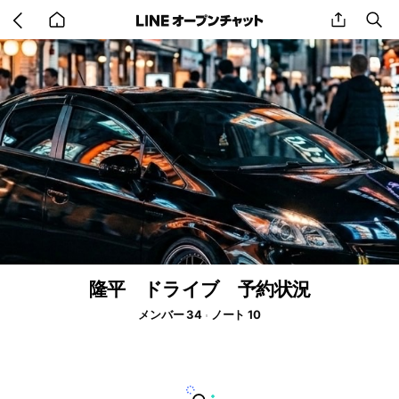
Go
share
se
back
to
home
隆平 ドライブ 予約状況
メンバー 34
ノート 10