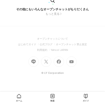
その他にもいろんなオープンチャットがもりだくさん
もっと見る
(Open
オープンチャットについて
in
(Open
(Open
(Open
はじめてガイド
公式ブログ
オープンチャット禁止規定
a
in
in
in
(Open
(Open
利用規約
Yahoo! JAPAN
new
a
a
a
in
in
window)
Go
new
Go
new
Go
Go
new
a
a
to
window)
to
window)
to
to
window)
new
new
Line
X
Facebook
Youtube
window)
window)
(Open
(Open
(Open
(Open
© LY Corporation
in
in
in
in
a
a
a
a
new
new
new
new
window)
window)
window)
window)
ホーム
検索
ガイド