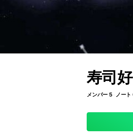
寿司好
メンバー 5
ノート 