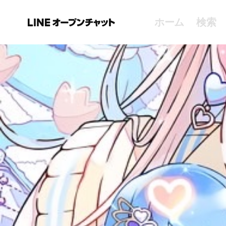
ホーム
検索