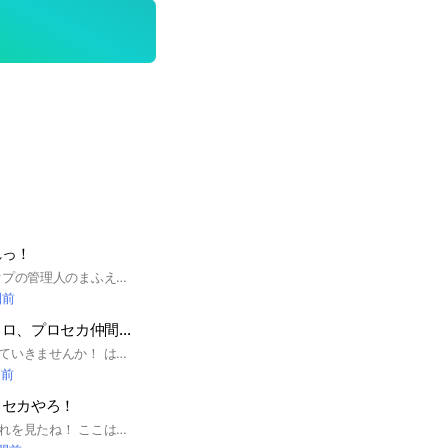
れっ！
こんニーゴ！ このオプの管理人のまふえなです！ 名前の通りまふゆちゃんとえななんを推しています！ ここはニーゴとニーゴバーチャルシンガーを推している人が集まる雑談所です！ 最近は低浮上気味ですが、話しかけてくれれば返信くると思います！ ちなみに浮上すると楽しくなるよ！！ ちなみに面白い人とかもいるからよかったら入ってね！ あとできれば入る時はニーゴとニーゴバーチャルシンガーの中の推しのアイコンにしてください！ 理由は推しがわかりやすいからです！ 親しみやすくなったら他のアイコンでもいいよ〜 おすすめできない人 同担断固拒否 の人です！ 克服を頑張るためオプに入るのはいいけど、相手を煽ったり、推すなとか雰囲気を下げる行為をするのはダメです。 __________________________________ 即抜けはいいけど、ひと言いうか、名前を『抜け』という名前にしてください！ ご理解とご協力をよろしくお願いします！ #ニーゴ #バーチャルシンガー #プロセカ
間前
（まのさば）ボカロ、プロセカ仲間集まれ！！
そこの君〜！説明見ていきませんか！ はろ〜せかい！ 閲覧ありがとうございます！！ ここは名前通りプロセカ、まのさば好きの方が集まる所です✊🏻 新参さんも古参さんも復帰勢さんも最近気になってる〜って方も誰でも大丈夫です！ 最近超過疎なので盛り上げてくれる方大歓迎です😙😙 ここでは敬語ですが主はばりばり初手タメします！皆さんも初手タメ大歓迎です👍🏻 ここのオプは 荒らし、暴言、下ネタ、出会い系 ・他界隈の話（名前を少し出すくらいなら⭕️） ・プロセカ、VOCALOID、まのさばの皆さんやメンバーさんの悪口 をしない事だけ守ってくれればあとは基本自由です！ 人数が増えたら少しずつ増えてくかもです！ご了承ください🙌🏻 同担拒否さんの対策はしませんので入る時は自己責任でお願いします🙏🏻 アイコンや名前は誰かが不快になるようなもの、二次創作のものじゃなければなんでも大丈夫です！ 承認の通知諸事情で切ってるので通るまで少し時間がかかるかもです！気長に待っててくれるとたすかります🙌🏻 追記:出戻りがあまりに多すぎると強制退会する可能性もあります！🙏🏻 1度通知回避等のサブに入ってくれるとたすかります！ 以下🏷️注意↓↓↓ #プロセカ #プロジェクトセカイ #まのさば #魔法少女ノ魔女裁判 #ボカロ #VOCALOID
間前
ロセカやろ！
ちょいと待った！これを見たね！ ここはプロセカ限定のオプだよ！ 初心者〜上級者など 管理人(2代目)、あち ルールはノートを確認してね！ 即抜けはやめてね！ みんなで楽しもう！ ※前の管理人の文章を使っています。