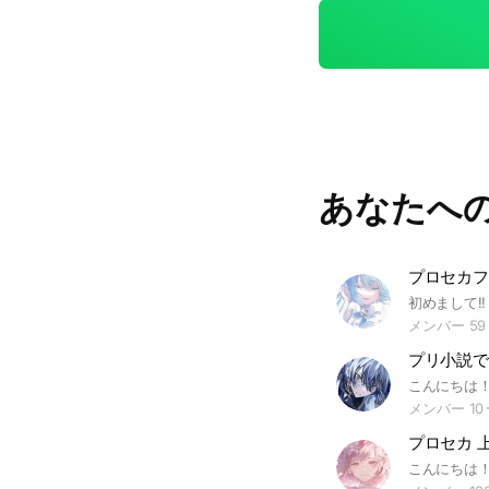
ベント一緒に行けた
しょう！ 喧嘩❌他
分勝手、 常識がない
んだほい🙆‍♀️
オプチャ初心者も大
だった場合大丈夫です!) 同担拒否‪❌ 地雷
チャ #推し活 #プロセカ同好会 #ボカ
#鏡音リン #鏡音レン #巡音ルカ
あなたへ
歌 #天馬咲希 #望月穂波 #日野森志歩 #
のり #桐谷遥 #桃井愛莉 #日野森雫 #Viv
#白石杏 #東雲彰人 #青柳冬弥 #ワンダーラ
#鳳えむ #草薙寧々 #神代類 #25時、ナイトコー
プロセカフ
まふゆ #東雲絵名 
メンバー 59
メンバー 10