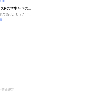
時間前
ウマ娘トレ兼学マスPの学生たちの交流部屋
こんにちは！来てくれてありがとう(*˙︶˙*)ﾉﾞウマ娘と学マスの両方をやっている学生たちのためのオプだよ！ 即抜け、荒らし、喧嘩は許さないけど、ほとんど自由だから！入った時に大事なノートの確認だけよろしくね！ では！あとは中で待ってるので！ #アイドルマスター #学マス #学園アイドルマスター #ウマ娘 #花海咲季 #花海佑芽 #月村手毬 #藤田ことね #有村麻央 #葛城リーリヤ #紫雲清夏 #秦谷美鈴 #十王星南 #姫崎莉波 #雨夜燕
前
(Open
ト禁止規定
in
a
new
window)