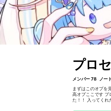
プロセ
メンバー 78
ノート
まずはこのオプを見
高オプここです プ
た！！ 入ってくれ
ライトや、 メッセ