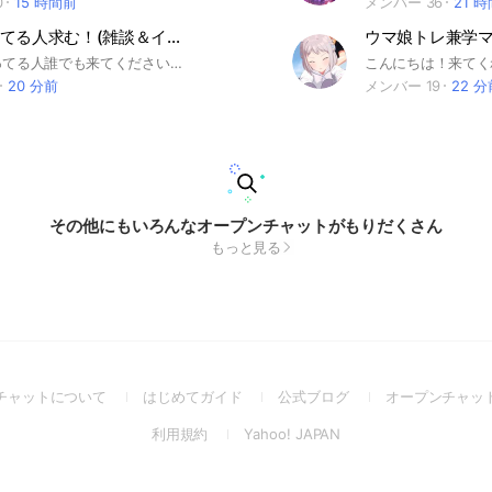
0
15 時間前
メンバー 36
21 
プロセカしてる人求む！(雑談＆イベランしたい部屋)
プロセカやってる人誰でも来てください！！ 仲良く話しましょ〜(*ˊᗜˋ) またはイベランの助け合いなどできたら 嬉しいです‪🥲‎(←絶賛困ってる人) 気軽に入ってくれるととてもとーっても 嬉しいのです！！- ̗̀ ( ˶'ᵕ'˶) ̖́- ※・同担拒否の方について →強制はしませんが、トラブルに 繋がる可能性があるため、控え ていただきたいです。 ・荒らし行為,人の嫌がるような 言動または行動はおやめください。 (強制退会の対象になります。) #雑談 #ゲーム #プロセカ #イベント #イベラン #VIRTUAL SINGER #Leo/need #MORE MORE JUMP! #Vivid BAD SQUAD #ワンダーランズ×ショウタイム #25時、ナイトコードで。
20 分前
メンバー 19
22 分
その他にもいろんなオープンチャットがもりだくさん
もっと見る
(Open
(Open
(Open
チャットについて
はじめてガイド
公式ブログ
オープンチャッ
in
in
in
(Open
(Open
利用規約
Yahoo! JAPAN
a
a
a
in
in
new
new
new
a
a
window)
window)
window)