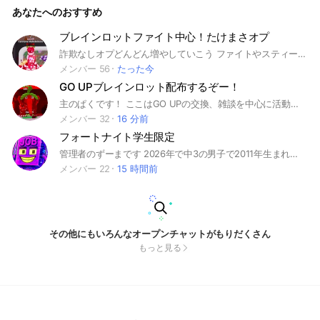
あなたへのおすすめ
ブレインロットファイト中心！たけまさオプ
詐欺なしオプどんどん増やしていこう ファイトやスティールどんどん配布してます。 とりま入って！！
メンバー 56
たった今
GO UPブレインロット配布するぞー！
主のぱくです！ ここはGO UPの交換、雑談を中心に活動しています！ 良かったら入ってねー #ブレインロット #ゴーアップフォーブレインロット #GO UP FOR BRAINROTS #交換 #雑談
メンバー 32
16 分前
フォートナイト学生限定
管理者のずーまです 2026年で中3の男子で2011年生まれです フォートナイトでは競技もちょくちょく出ています このオプチャは学生のフォートナイトプレイヤー限定です 競技やエンジョイどんな人でも入って来ていいです ブレインロットは基本交換しかしませんので販売はしないでください フォートナイトのデュオ一応募集してます。求める人材対面上手い人リフレッシュ係キーマウを求めてます #ブレインロット#フォートナイト競技#フォートナイトエンジョイ #フォートナイト ❌️注意事項❌️ 煽り禁止 暴言禁止 即抜け禁止 いじりやいじめも禁止 機種差別禁止 ブレインロット販売禁止 詐欺禁止 たまに配布企画などもしています エンジョイ勢は普通に入って競技勢へ競技用ブレロ勢はブレロ用に入ってください
メンバー 22
15 時間前
その他にもいろんなオープンチャットがもりだくさん
もっと見る