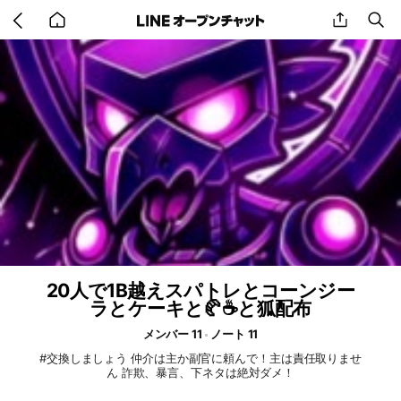
Go
share
se
back
to
home
20人で1B越えスパトレとコーンジー
ラとケーキと🥐☕️と狐配布
メンバー 11
ノート 11
#交換しましょう 仲介は主か副官に頼んで！主は責任取りませ
ん 詐欺、暴言、下ネタは絶対ダメ！