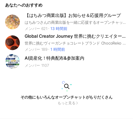
あなたへのおすすめ
【はちみつ商業出版】お知らせ＆応援用グループ
はちみつさんの商業出版を一緒に応援するオープンチャットです。
メンバー 621
13 時間前
Global Creator Journey 世界に挑むクリエイター配信
世界に挑むヴィーガンチョコレートブランド ChocoReko 創業者。 海外展開の現場で起きる"日々のチャレンジと学び"を毎日配信。 作品づくりの裏側から、唯一無二の魅力を言語化して「選ばれる理由」に変えるまでを等身大でシェアします。 対象：パン／お菓子／紅茶／アート／工芸など、世界観で勝負するクリエイター＆小規模事業者。 📱 最新情報・無料ワークは公式LINEから https://lin.ee/fhrupGe 🌐 ChocoReko HP: https://chocoreko.com/ 🛒 オンラインショップ: https://chocoreko.shop/ 📸 Instagram: @chocoreko @chocolate_reiko
メンバー 189
1 時間前
AI資産化！特典配布&参加案内
メンバー 1107
その他にもいろんなオープンチャットがもりだくさん
もっと見る