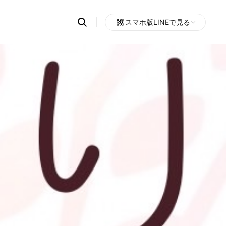
Search
スマホ版LINEで見る
OpenChats
Open
or
search
messages
area