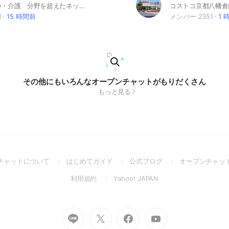
医療・障がい・介護 分野を超えたネットワーク
8
15 時間前
メンバー 2351
1 
その他にもいろんなオープンチャットがもりだくさん
もっと見る
(Open
(Open
(Open
チャットについて
はじめてガイド
公式ブログ
オープンチャッ
in
in
in
(Open
(Open
利用規約
Yahoo! JAPAN
a
a
a
in
in
new
new
new
a
a
window)
window)
window)
new
new
Go
Go
Go
Go
window)
window)
to
to
to
to