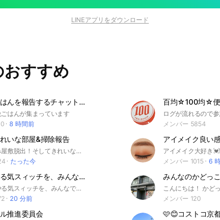
LINEアプリをダウンロード
のおすすめ
今日の晩ごはんを報告するチャット ♯レシピ ♯グルメ ♯ご飯
百均☆100均☆
晩ごはんが集まっています
0
8 時間前
メンバー 5854
れいな部屋&掃除報告
目指せ、ごみ屋敷脱出！そしてきれいな部屋になりましょう！素敵な部屋に憧れてるけどなりきれない！そんなあなたを歓迎します。 部屋が散らかっている人、片付けが苦手な人大歓迎！一緒に片付け頑張りましょう。 before,afterの写真歓迎します！ 散らかってなくても、日々の掃除報告でも大歓迎です！ おすすめの収納や掃除用品のノートへのコメント💬どんどんお待ちしてます。 ちなみに管理人は倉庫系ごみ屋敷です。 #ごみ屋敷 #ゴミ屋敷 #汚部屋 #片付け #断捨離 #倉庫系 #整理整頓 #掃除 #ミナト
24
たった今
メンバー 1015
6 
片付けのやる気スィッチを、みんなで押し合いましょう！ #お掃除 #片付け #コロナ #おうち時間
お片づけのやる気スィッチを、みんなで押し合って、身の回りも気持ちもスッキリ、美しくし合いましょ♡ 注❗️入室後は、発言前にトークページ一番上に表示されている【アナウンス】&お部屋のルールをご確認ください。
72
20 分前
メンバー 120
ル推進委員会