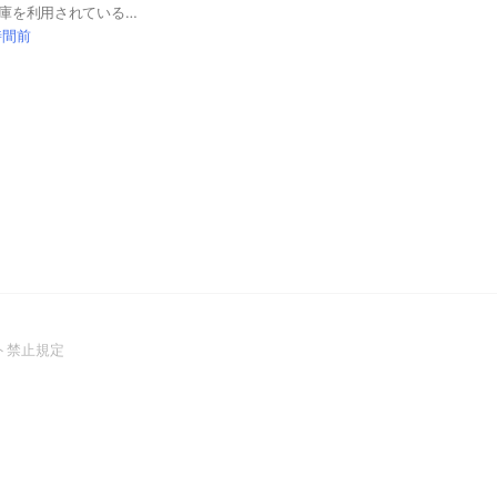
コストコ京都八幡倉庫を利用されている方、ご興味のある方の情報交換が出来ればいいなと設立いたしました。雑談等の規制は致しておりません。興味のない話題等はスルーしていただくしか手段がございません。 詳しいルールは「ノート」に記載しておりますので御一読お願い申し上げます。 在庫確認、混雑状況、アレンジレシピ、オススメ商品等皆様が楽しくコストコライフがお過ごしいただけます様に😊 ※最近、入室後全く関係の無い動画等を貼り付けされ、一瞬で退室される迷惑行為が発生しております。 その為、承認制にしております。
時間前
(Open
ト禁止規定
in
a
new
window)