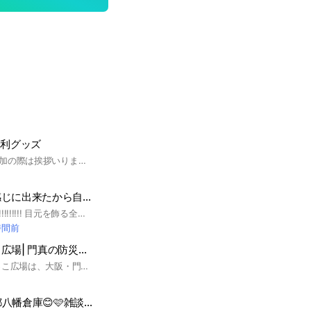
便利グッズ
ログが流れるので参加の際は挨拶いりません💦 《《スタンプ禁止》》 100均&300均のアイテムを紹介するルームです。 大事なノートでルールをご確認下さい🙇‍♀️ 雑談なし！会話あり！ ジャンル別でノートを分けてますので是非ご覧ください！ 100均や300均の買って良かった物・便利だった物のアイテム情報を共有しましょう✨ #100均 #300均 #百均 #ダイソー #セリア #キャンドゥ #便利 #ライフハック
アイメイク良い感じに出来たから自慢したい✋
アイメイク大好き💓!!!!!!!!! 目元を飾る全ての者たちのためのコミュニティです😍 アイシャドウ/カラコン/アイライナー/マスカラ/涙袋/カラーコスメなど... 気になるアイテムやメイク方法、お悩みなどを投稿して教えてね✨ ※出入り自由 ※見る専も大歓迎!!!
時間前
みんなのかどっこ広場| 門真の防災と地域交流
こんにちは！ かどっこ広場は、大阪・門真市にある 空き家を活用した、防災拠点型のコミュニティスペースです。 平常時は ・子どもや親子が集まる居場所 ・シニアの学びや交流の場 ・カフェやイベントを通じた地域のたまり場 そして、もしもの時には地域を支える防災拠点として機能することを目指しています。 このオープンチャットでは、 ・イベントや取り組みのお知らせ ・「こんなことやってみたい」のアイデア共有 ・日々のちょっとしたつぶやき などを、ゆるやかにつないでいます。 参加のしかたは自由。 見るだけ・読むだけ・たまに反応、ぜんぶOKです。 「顔の見える関係」が、 いざという時の安心につながる。 そんな関係性を、日常から少しずつ育てていけたらと思っています。 気軽にのぞいてみてくださいね。
🩷😊コストコ京都八幡倉庫😊🩷雑談🆗