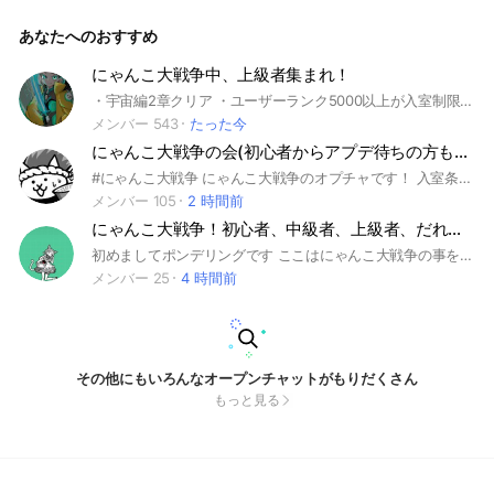
者はもちろんっ！ 無課金勢でも課金勢でも "誰でも"気軽な気
持ちで参加してみてね〜 ((o(´∀｀)o))ﾜｸﾜｸ あと即抜けは許さ
あなたへのおすすめ
ないよ（＾ｖ＾） #にゃんこ#にゃんこ大戦争#ゼリー#ゼリー
まんじゅう#雑談#ゼリオプ
にゃんこ大戦争中、上級者集まれ！
・宇宙編2章クリア ・ユーザーランク5000以上が入室制限です（両方クリア） #にゃんこ大戦争#中級者#上級者
メンバー 543
たった今
にゃんこ大戦争の会(初心者からアプデ待ちの方も大歓迎) 入室条件 ・道場8段クリア・未来編3章クリア
#にゃんこ大戦争 にゃんこ大戦争のオプチャです！ 入室条件 ・道場8段をクリアしていること ・未来編3章までクリアしていること これをクリアしている人は是非参加してください！楽しくやっていきましょう！
メンバー 105
2 時間前
にゃんこ大戦争！初心者、中級者、上級者、だれでもＯＫ！
初めましてポンデリングです ここはにゃんこ大戦争の事を教え合うオプです、みんなと仲良くするって気持ちがあるなら全然はいってください(≧∇≦)b 主は日本編、未来編、宇宙編、ゾンビ、旧レジェ、真レジェ、ゼロレジェのニュトーンまでクリアしてます。時分以外に強い人とか居るので知らないことがあったら入って全然聞いてください(*⌒▽⌒*)
メンバー 25
4 時間前
その他にもいろんなオープンチャットがもりだくさん
もっと見る