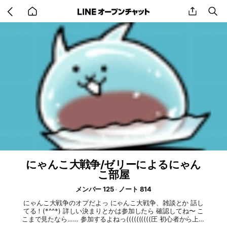
Go
share
se
back
to
home
にゃんこ大戦争/ゼリーによるにゃん
こ部屋
メンバー 125
ノート 814
にゃんこ大戦争のオプだよっ にゃんこ大戦争、雑談とか 話し
てる！(*^^*) 詳しい決まりとかは参加したら 確認してね〜 こ
こまで見たなら…… 参加するよねっ((((((((((圧 初心者から上級