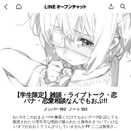
Go
share
se
back
to
home
【学生限定】雑談・ライブトーク・恋
バナ・恋愛相談なんでもおぷ‼️
メンバー 192
ノート 132
おい‼️そこのおまえー‼️🫵🏿覗くだけでもおいデー‼️😋 話しても
無視されたり理不尽な理由で蹴られたり身内ネタついていけな
いオプがおおくてうんざりしていませんか❓❓ ここは無視され