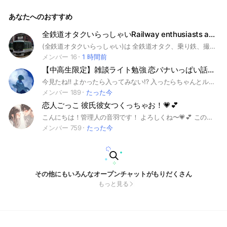
にくく、楽しく会話できる雰囲気を大事にしています‼️ 今副官
が足りなくて副官増やしたいと思ってるので副官なりたい子も
あなたへのおすすめ
来てね‼️ ルールはゆるく楽しめるオプです‼️ 覗くだけでも⭕️に
するために即抜けも⭕️にしてます‼️ 大事なノートも新規が読む
必要あるか分からないものまで見せられる時ありますよね‼️そ
全鉄道オタクいらっしゃいRailway enthusiasts are very welcome.
れも対策済みです‼️ 管理人自体そんな厳しくないので安心して
(全鉄道オタクいらっしゃい)は 全鉄道オタク、乗り鉄、撮り鉄、音鉄などの鉄道オタク全員対象でやっております！！ 【管理人紹介】 湖西線沿線の、滋賀県民です、 14歳、中学生男子、部活は吹奏楽部に入ってます、 私は乗り鉄です、 あんまり鉄道に詳しくありません、
きてね‼️ 承認制だから荒らし対策もしてます‼️ きっとあなたも
このオプが好きになる‼️ #学生#小学生#中学生#高校生#大学生
メンバー 16
1 時間前
#雑談#ライブトーク#恋愛相談#相談#悩み#学生限定#ネッ友 #
【中高生限定】雑談ライト勉強 恋バナいっぱい話そうー
ライト#非リア#リア充#青春#大学院生#勉強#友達#界隈#界隈
民#平和#平和民#歌枠#歌#恋バナ#副官#古参#人気#学校#小学
今見たね‼️ よかったら入ってみない⁉️ 入ったらちゃんとルール見てね‼️ 7月13日設立 10月2日 200人達成㊗️ #同世代#中学生#高校生#暇人#学生 #ライブトーク#10代#中1#中2#中3 #高1#高2#高3#オープンチャット #深夜#早朝#夜更かし#オール#ゲーム #中高生#雑談#恋バナ
#中学#高校#大学#大学院#カワボ#イケボ#ゲーム
メンバー 189
たった今
恋人ごっこ 彼氏彼女つくっちゃお！💗💕
こんにちは！管理人の音羽です！ よろしくね〜💗💕 このオプは恋人ごっこをするとこ！ みんなでいっぱい恋愛しよーね！ 彼氏彼女持ちでも大歓迎！ 恋愛しなくても友達つくったり、 みんなといっぱい話そ！ ちなみに管理人も彼氏募集中💕🫶 ルール ①荒らし、悪口禁止！ ②人が嫌がることはしない！ ③無言抜け禁止！即抜けも！ ④初期アイコンもダメだから！ 最近初期アイコンの人増えてます！ 承認するときの質問で初期アイコンはダメって書いてるから初期アイコンの人は承認しません！ (ちなみにルール破ったら蹴ったり再参加禁止にするよ！) このくらいかな〜？ どう？気になってきた？？ ルールも軽めに設定してるつもりです！ ここまできたら入るしかないんじゃない？😏 ぜひ、入ってくれるとうれしいな〜 一緒に恋人つくろ〜ね！💕 待ってるよ〜！！ 創設日 7月9日
メンバー 759
たった今
その他にもいろんなオープンチャットがもりだくさん
もっと見る