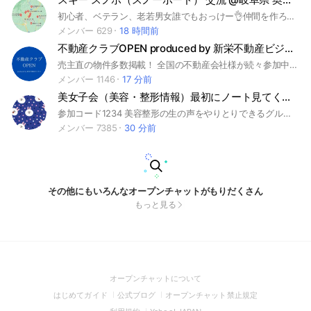
初心者、ベテラン、老若男女誰でもおっけー👌仲間を作ろう #岐阜県 #スキー #スノボ #スノーフィート #御岳2240 #めいほうスキー場 #アウトドアイン母袋温泉スキー場 #スノーウェーブパーク 白鳥高原 #ウイングヒルズ白鳥リゾート #ひるがの高原スキー場 #ホワイトピアたかす #ダイナランド #郡上ヴァカンス村スキー場 #鷲ヶ岳スキー場 #高鷲スノーパーク
メンバー 629
18 時間前
不動産クラブOPEN produced by 新栄不動産ビジネス
売主直の物件多数掲載！ 全国の不動産会社様が続々参加中！ 不動産売買＋賃貸情報交換を中心としたLINEです。 ビルメンテナンス＋設備＋建築会社様も続々参加！ 本LINEであらゆる不動産業務が完結すること目指してます（購入-管理-売却） 本LINE加入にあたり以下の3点の情報頂いております。 1.会社名 2.会社住所（東京、大阪、大分など） 3.名前 3点の情報開示が無い場合、参加はお断りしております。 ご理解頂けましたら幸いです！ 現在、全国の不動産会社＋海外の不動産会社へコンタクトしております！ 目指せ1万人！
メンバー 1146
17 分前
美女子会（美容・整形情報）最初にノート見てください
参加コード1234 美容整形の生の声をやりとりできるグループです♪ ステマ一切なしの本当の情報を教えてください❤️ 韓国 ファッション コスメ グルメ 女子力 旅行 メイク
メンバー 7385
30 分前
その他にもいろんなオープンチャットがもりだくさん
もっと見る
(Open
オープンチャットについて
in
(Open
(Open
(Open
はじめてガイド
公式ブログ
オープンチャット禁止規定
a
in
in
in