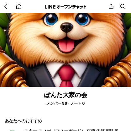
Go
share
se
back
to
home
ぽんた大家の会
メンバー 96
ノート 0
あなたへのおすすめ
スキー スノボ（スノーボード） 交流 @岐阜県 奥美濃