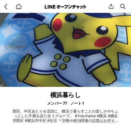
Go
share
se
back
to
home
横浜暮らし
メンバー 77
ノート 1
西区、中区あたりを念頭に、横浜で暮らすことの楽しさやちょ
っとした不満を語り合うグループ。 #Yokohama #横浜 #横浜
市西区 #横浜市中区 #生活 ＊宗教や政治関連の話題はお控えく
ださい。