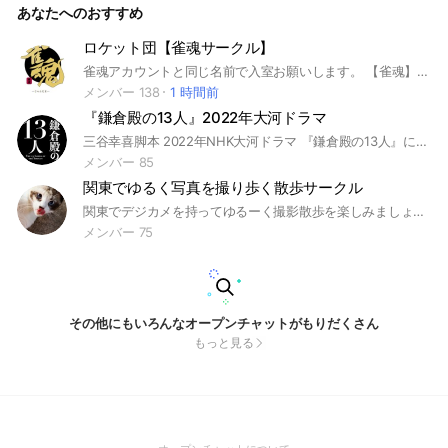
あなたへのおすすめ
ロケット団【雀魂サークル】
雀魂アカウントと同じ名前で入室お願いします。 【雀魂】四麻専門のオープンチャットです。 Discordもあるので通話しながら打てます。アットホームな雰囲気なので新規さんもすぐに馴染めます。 参加条件は、四麻段位が雀傑★以上。 在籍メンバーの大半が雀傑～雀聖です。 三麻や漢気麻雀は禁止です。 参加希望の方は雀魂ネームで参加お願いします。 #麻雀 #雀魂 #Mリーグ
メンバー 138
1 時間前
『鎌倉殿の13人』2022年大河ドラマ
三谷幸喜脚本 2022年NHK大河ドラマ 『鎌倉殿の13人』について、語らいましょう！
メンバー 85
関東でゆるく写真を撮り歩く散歩サークル
関東でデジカメを持ってゆるーく撮影散歩を楽しみましょう。緩く緩く撮り歩きませんか 定期的にイベントを開催します。参加できなくても各自の撮った写真を見せ合ったりなど、イロイロ楽しみましょう。
メンバー 75
その他にもいろんなオープンチャットがもりだくさん
もっと見る