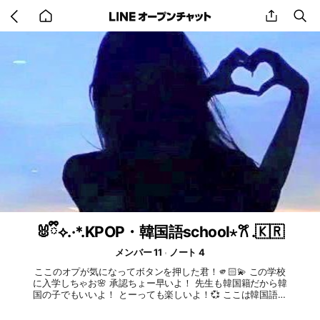
Go
share
se
back
to
home
🐰ྀི⟡.·*.KPOP・韓国語school⋆𐙚 ̊.🇰🇷
メンバー 11
ノート 4
ここのオプが気になってボタンを押した君！🫵🏻💫 この学校
に入学しちゃお🌸 承認ちょー早いよ！ 先生も韓国籍だから韓
国の子でもいいよ！ とーっても楽しいよ！💞 ここは韓国語に
ついて勉強したり韓国アイドルについて話し合ったりするオプ
チャだよ！✨️ みんなで普通に雑談でもおっけ🍀 みんなで楽し