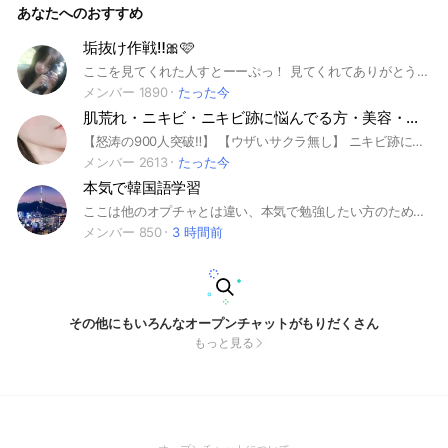
あなたへのおすすめ
く勉強して 、 韓国語マスターになろうっ‼️ 最初はみんな1年生
からだよ❣️ 1年生のマークはこれ！→『🎀』 他学年のマーク書
くのめんどい 入ったら大事なノート見てね！ 設立日 ↻ 7月 5
垢抜け作戦‼️🎀🩷
日 日曜日 ここまで見たなら『‪💚』のとこ 押すしかないよ
ここを見てくれた人すとーーぷっ！ 見てくれてありがとうございます！！ 垢抜けしたくないですか⁉️⁉️ みんなに可愛くなったねって言われたくないですか⁉️ モテたいですか⁉️ このオプに入って、みんなで垢抜け方法やblogなど作って共有しましょ🌟 少しでも気になって入ってくれたら嬉しいです！！！ 中でまってます🥹🥹🥹🩷🩷🩷 #垢抜け 2025.7.18
ね！！！！！！（圧
メンバー 1890
たった今
肌荒れ・ニキビ・ニキビ跡に悩んでる方・美容・コスメ・スキンケア・シワ改善・小顔・肌トラブル・メイク
【怒涛の900人突破‼️】 【ウザいサクラ無し】 ニキビ跡に悩まされてる そこのアナタ！ そんなアナタの為の悩み 解決チャットです。 わたくし管理人の翔も めちゃくちゃ苦しみました。。。。 「このコスメ大丈夫？」 「これ使ってどうだった？」 「私の肌にあってるのかな？」 「この治療どう思う？」 など何でも聞ける！ サクラ無しのグループ。 ケアの方法やオススメアイテム の紹介し合う裏チームです。 ニキビ跡で悩まされているあなたへ ニキビ跡は一度出来てしまうと本当に本当に治るのに時間がかかります。 これは医学でもまだ解決 出来ない領域。 しかし！ あきらめない！ ぜったい美肌を取り戻す！ そんなあなたを全力で助けたい 助け合いたい！ そういったチャットにしたいと思います。 心が疲れてたまに投げ出したくなる発言もあります。 でも、諦めず頑張ろう！ 私はそんなあなたを応援しています💖💖💖💖💖 ※ただ今荒らし対策のため承認制となっております。 #肌荒れ改善 #スキンケア習慣 #ニキビ対策 #乾燥肌ケア #敏感肌対策 #毛穴ケア #美肌ルーティン #透明感のある肌 #肌トラブル解決 #スキンケア好き #美肌になりたい #美容好きな人と繋がりたい #美白ケア #ツヤ肌 #もち肌 #韓国スキンケア #エイジングケア #美容の力 #肌質改善 #自分磨き #コスメ好き #メイク好きさんと繋がりたい #メイクの力 #ファンデーション難民 #崩れないメイク #メイクで変わる #ナチュラルメイク #化粧水難民 #美容液好き #メイク研究 #美容習慣 #インナーケア #美肌ごはん #腸活で美肌 #食べて綺麗に #睡眠美容 #美肌は内側から #ビタミンC摂取 #美容オタク #美容と健康
メンバー 2613
たった今
本気で韓国語学習
ここは他のオプチャとは違い、本気で勉強したい方のための場として作りました。 人数が多いオプチャでも雑談の場と化してしまっている所が多数ありますが、このオプチャでは 初心者でもネイティブでも助け合って、より効率的に、より詳しく語学学習ができる人が1人でも多く増えれば、という思いで作りました。 ノートには随時様々な韓国語の文法や、表現をまとめておりますので、本気で勉強をしたい方はぜひ参加してみて下さいꪔ̤̮ #韓国語 #語学 #韓国 #k-pop
メンバー 850
3 時間前
その他にもいろんなオープンチャットがもりだくさん
もっと見る