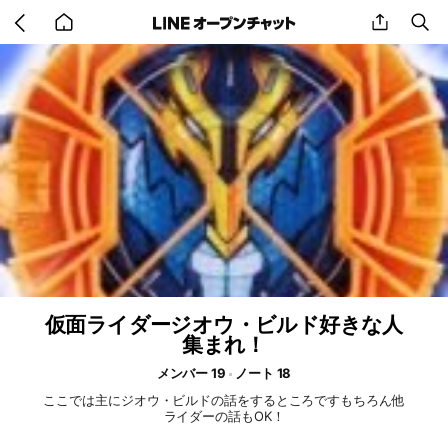
Go
share
se
back
to
home
仮面ライダージオウ・ビルド好きな人
集まれ！
メンバー 19
ノート 18
ここでは主にジオウ・ビルドの話をするところですもちろん他
ライダーの話もOK！