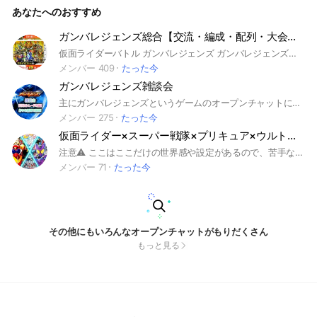
あなたへのおすすめ
ガンバレジェンズ総合【交流・編成・配列・大会・相場情報】
仮面ライダーバトル ガンバレジェンズ ガンバレジェンズしながら片手に。 様々な情報を詰め込んだオープンチャットです。 ガンバレジェンズ総合【交流・編成・配列・大会・相場情報】 ⬛︎稼働日一覧 2023/3/23（木）ガンバレジェンズ１弾 2023/6/29（木）２弾 2023/9/28（木）３弾 2023/11/30（木）４弾 2024/1/25（木）５弾 2024/3/21（木）シンクロ神話１章 2024/5/23（木）２章 2024/7/25（木）３章 2024/9/19（木）４章 2024/11/21（木）５章 2025/1/23（木）６章 2025/3/21（金）クロマティッククロス１弾 2025/5/22（木）２弾 2025/7/24（木）３弾 2025/9/11（木）４弾 2025/11/6（木）５弾 2026/1/15（木）６弾 2026/3/27（金）バーサスロード１弾 2026/5/28（木）２弾 ⬛︎主な稼働場所 ゲームセンター イオン イトーヨーカドー ドン・キホーテ ドンキホーテ ビックカメラ ヨドバシカメラ namco ナムコ モーリーファンタジー YAMADA ヤマダ電機 SEIYU 西友 Joshin ジョーシン おたちゅう 東京レジャーランド タイトーステーション キッズプラザ キャッツアイ アミューズメント キディランド ⬛︎仮面ライダーシリーズ 仮面ライダーガヴ 仮面ライダーガッチャード 仮面ライダーギーツ 仮面ライダーリバイス 仮面ライダーセイバー 仮面ライダーゼロワン シン・仮面ライダー 仮面ライダーBLACK SUN 仮面ライダージオウ 仮面ライダービルド 仮面ライダーエグゼイド 仮面ライダーゴースト 仮面ライダードライブ 仮面ライダー鎧武/ガイム 仮面ライダーウィザード 仮面ライダーフォーゼ 仮面ライダーオーズ/OOO 仮面ライダーW 仮面ライダーディケイド 仮面ライダーキバ 仮面ライダー電王 仮面ライダーカブト 仮面ライダー響鬼 仮面ライダー剣 仮面ライダー555 仮面ライダー龍騎 仮面ライダーアギト 仮面ライダークウガ 仮面ライダーアマゾンズ 仮面ライダー THE NEXT 仮面ライダー THE FIRST 仮面ライダーBLACK RX 仮面ライダーBLACK 仮面ライダーZX 仮面ライダースーパー1
メンバー 409
たった今
ガンバレジェンズ雑談会
主にガンバレジェンズというゲームのオープンチャットになりますが、雑談場所なので基本何を話してもok！ サブトークルームにもその話題だけ話す場所も作って楽しんで話せるようにしています。 トレードなども可能です。 最近(2025年8月)ではここのオプ専用のディスコード鯖も作り、通話を通して話すことも出来ます。 (ライブトークも時々やります) ですが荒らしは絶対にダメです。 絶版にしています。 管理人も現在9人で荒らし対策や荒らし対処などもしっかり行っています。 もちろんガンバレジェンズに詳しい人も沢山いるのでデッキ考案などし合いながら一緒にガンバレジェンズを楽しみましょう！！ #ガンバレジェンズ #ガンバライジング #ガンバライド
メンバー 275
たった今
仮面ライダー×スーパー戦隊×プリキュア×ウルトラマン× PROJECT R.E.D. なりきり
注意⚠️ ここはここだけの世界感や設定があるので、苦手な人は別のオプを探してください。 この世界には、私達を守るヒーローがいる。 昆虫等の力を宿すバイク乗りの戦士 「仮面ライダー」。 5人で1人、それぞれの力を合わせて戦う戦士 「スーパー戦隊」。 一見は普通の少女でも誰かを守る為ならば恐れずに悪と戦う戦士 「プリキュア」。 人と絆を結び、迫る強大な悪を照らす光の戦士 「ウルトラマン」。 彼等、そして彼女等の活躍により、それぞれの世界の平和は守られている。 そんな中、とある世界の青年は、涙を流しながら呟く。 「ヒーローなんていなければ…」 その後、それぞれの世界が急に眩い光に包まれた。 光が世界を包んだあと目を覚ますと、すべてのヒーローの世界が融合していた。 街も、建物も、何もかも。 無茶苦茶に世界が融合したことによって、戦いによって命を落としてしまったもの、力を失ってしまったものは力や命を取り戻した。 融合したことで混沌に包まれたこの世界。 何故、世界が融合してしまったのか。 青年の正体とはなんなのか。 ヒーロー達はそれぞれの世界を取り戻すことができるのか。 仮面ライダー/スーパー戦隊/プリキュア/ウルトラマン のなりきりオプ！オリキャラも勿論可能！ なんで4つの世界が融合してるんだよ！！！教えはどうなってんだ教えは！！！ って細かいこと突っ込むのはやめてくれ…(´・ω・｀) とにかく 「節度を持ってさえくれれば何してもOK！！」 皆さんのお越しをお待ちしています！ #仮面ライダー #スーパー戦隊 #プリキュア #ウルトラマン #PROJECT R.E.D. #プロジェクトレッド #オリキャラ #なりきり #也
メンバー 71
たった今
その他にもいろんなオープンチャットがもりだくさん
もっと見る