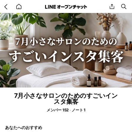
Go
share
se
back
to
home
7月小さなサロンのためのすごいイン
スタ集客
メンバー 152
ノート 1
あなたへのおすすめ