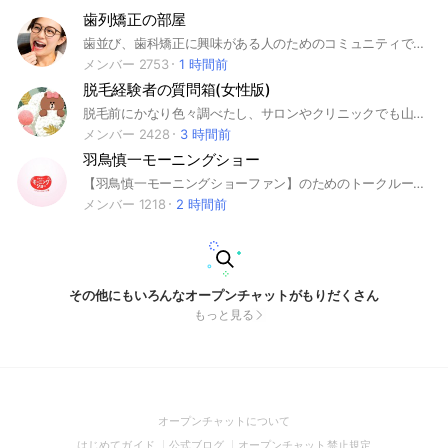
歯列矯正の部屋
歯並び、歯科矯正に興味がある人のためのコミュニティです！矯正に関する疑問を解決し、美しい口元を目指すための情報共有をしましょう✨ #歯科矯正 #審美歯科 ワイヤー矯正 #マウスピース #インビザライン #キレイライン
メンバー 2753
1 時間前
脱毛経験者の質問箱(女性版)
脱毛前にかなり色々調べたし、サロンやクリニックでも山ほど質問したから、けっこう詳しい方だと思う。
メンバー 2428
3 時間前
羽鳥慎一モーニングショー
【羽鳥慎一モーニングショーファン】のためのトークルームです。 モーニングショーの他にも、報道特集・サンデーモーニング・YouTube(国会中継、エアレボリューション・友愛チャンネル・ArcTimes、一月万冊etc.....)のテーマを掘り下げて、盛りだくさんの情報共有や意見交換をしています。 ☆モーニングショーファンの皆さんが楽しく有意義に意見交換ができるよう、ガイドラインに基づき、安心安全を心掛けて運営をしています。 #羽鳥慎一モーニングショー#モーニングショー#法しか勝たん！玉川徹と7人の弁護士#テレビ朝日#玉川さん#報道特集#サンデーモーニング#一月万冊#デモクラシータイムス#SAMEJIMA TIMES#Arc Times#YouTube#報道番組#ワイドショー
メンバー 1218
2 時間前
その他にもいろんなオープンチャットがもりだくさん
もっと見る
(Open
オープンチャットについて
in
(Open
(Open
(Open
はじめてガイド
公式ブログ
オープンチャット禁止規定