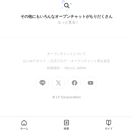
その他にもいろんなオープンチャットがもりだくさん
もっと見る
(Open
オープンチャットについて
in
(Open
(Open
(Open
はじめてガイド
公式ブログ
オープンチャット禁止規定
a
in
in
in
(Open
(Open
利用規約
Yahoo! JAPAN
new
a
a
a
in
in
window)
Go
new
Go
new
Go
Go
new
a
a
to
window)
to
window)
to
to
window)
new
new
Line
X
Facebook
Youtube
window)
window)
(Open
(Open
(Open
(Open
© LY Corporation
in
in
in
in
a
a
a
a
new
new
new
new
window)
window)
window)
window)
ホーム
検索
ガイド