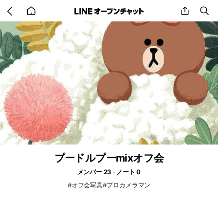
Go
share
se
back
to
home
プードルプーmixオフ会
メンバー 23
ノート 0
#オフ会写真#プロカメラマン