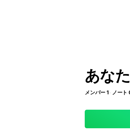
あな
メンバー 1
ノート 