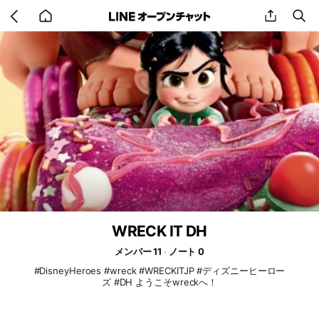
Go
share
se
back
to
home
WRECK IT DH
メンバー 11
ノート 0
#DisneyHeroes #wreck #WRECKITJP #ディズニーヒーロー
ズ #DH ようこそwreckへ！