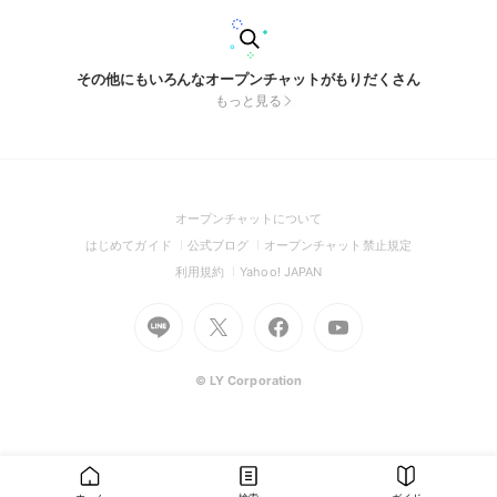
その他にもいろんなオープンチャットがもりだくさん
もっと見る
(Open
オープンチャットについて
in
(Open
(Open
(Open
はじめてガイド
公式ブログ
オープンチャット禁止規定
a
in
in
in
(Open
(Open
利用規約
Yahoo! JAPAN
new
a
a
a
in
in
window)
Go
new
Go
new
Go
Go
new
a
a
to
window)
to
window)
to
to
window)
new
new
Line
X
Facebook
Youtube
window)
window)
(Open
(Open
(Open
(Open
© LY Corporation
in
in
in
in
a
a
a
a
new
new
new
new
window)
window)
window)
window)