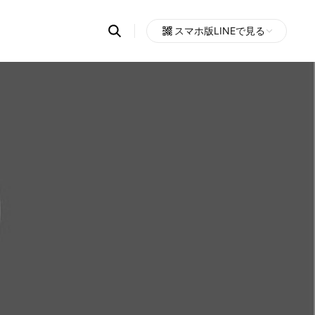
Search
スマホ版LINEで見る
OpenChats
Open
or
search
messages
area