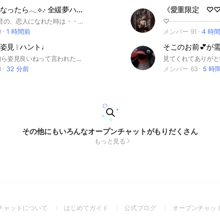
ー #H×H #文スト #文豪ストレイドッグス #斉Ψ #ま
君の恋人になったら𓂃⟡.· 全緩夢ハント
《愛重限定 ♡
 #宝石の国 #ONEPIECE #ガチアクタ #青エク #青
 ︎︎ もし僕が君の、恋人になれた時は・・・ ⟡ 引用：君の恋人になったら ￤ backnumber ⟡ ⟡───── O K ─────⟡ 創作：2.5・3次元( 姿見は必ずイラスト )：ハント：マブハント：ライト：絵文字：スタンプ( 1日以内に消す場合のみ )：画像( スタンプ同様の場合のみ )：略語( しべ、ぬば等 )：マシュマロ：etc・・・ ⟡───── ＮＧ ─────⟡ 同顔( 派生、軸違い等 )：顔文字：過度なキャラ崩壊：過度な三大厨：荒らし：裏ハント：浮気：掛け持ち： etc・・・ ⟡ 全緩夢ハント：冠王政 規則さえ守ってくれれば基本的自由なハント部屋になってま~す♩ 申請時は未定と分かる名前で！！ ⟡ 創設 ⟡ 2026 . 3 . 8 T a g #全緩 #全也 #也 #nrkr #ハント #恋愛 #三次元 #二次元 #銀魂 #呪術廻戦 #推しの子 #BLEACH #ONEPIECE #ガチアクタ #ハイキュー #僕のヒーローアカデミア #にじさんじ#h×h #葬送のフリーレン #忍たま乱太郎 #進撃の巨人 #ヘタリア #ブルーロック #東京喰種 #文豪ストレイドッグス #転生したらスライムだった件 #Dr.STONE #ゴールデンカムイ #チェンソーマン #炎炎ノ消防隊 #怪獣8号 #デスノート #ウィンドブレーカー #名探偵コナン #約束のネバーランド #地縛少年花子くん #NARUTO #ジョジョ #賭ケグルイ #実況者 #斉Ψ #恋と深空 #刀剣乱舞 #イケシリ #ユーリ!!! on ICE #メダリスト #桜蘭高校ホスト部 #ダンダダン #ゲゲゲの鬼太郎 #ヴァイオレットエヴァーガーデン #エヴァンゲリオン #かぐや様は告らせたい #幽遊白書 #日常組 #無職転生 #暗殺教室 #モブサイコ #五等分の花嫁 #光が死んだ夏 #えぶりでいホスト #マッシュル #ハリーポッター #東リべ #七つの大罪 #うらみちお兄さん #はたらく細胞!! #ホロライブ #リゼロ #ホリミヤ #サカモトデイズ
ン #マッシュル #金カム #桜蘭高校ホスト部 #ミル
9
1 時間前
メンバー 91
4 時
#ホリミヤ
姿見 ❕ ハント♩
ＨＥＹ！お前ら姿見良いねって言われたくないか？！ 俺は言われたい！ てことで全緩姿見ハントーーーー♩ コイツの姿見良いな・・・ッて思ったら、長文でも短文でもなんでもいいからとにかくハントしろ ❗️❗️🫱🏻 モチのロン表でな 🙂‍↕️🫵🏻 因みに同顔アリでつ！爆照 誤字魔 、深夜民 、壁民 、マイナー界隈等々 … 大歓迎 ❗️ 😽😽 緩く也したい奴、カモン！ 暇だったらライトしてる！ 高確率で爆速承認 😾😾 🔎 #全緩也 #全緩 #ハント #緩也 #緩 #nrkr #龍が如く #rgg #からくりサーカス #からサー #賭博黙示録カイジ #カイジ #FKMT #TRIGUN #トライガン #ユーリ!!! on ICE #ユーリオンアイス #YOI #怪獣8号 #金カム #ゴールデンカムイ #トリコ #ヒプマイ #ヒプノシスマイク #カリスマ #鬼滅の刃 #薬屋のひとりごと #炎炎ノ消防隊 #ジョジョ #ジョジョの奇妙な冒険 #妖しいね☆わたしの弟ギョーメイくん #ハイキュー #ブルーロック #ブルロ #ウィンドブレーカー #WIND BREAKER #東京リベンジャーズ #東リベ #ヘタリア #刀剣乱舞 #にじさんじ #名探偵コナン #ぶっちぎり？！ #今日から俺は #妖怪ウォッチ #呪術廻戦 #カラオケ行こ！ #カ！ #BLEACH #文豪ストレイドッグス #文スト #我々だ #戦争屋 #実況者 #ライチ光クラブ #エイリアンステージ #進撃の巨人 #Dr.STONE #BANANAFISH #逃げ上手の若君 #BLEACH #ときめきメモリアル #ときメモ #アイドリッシュセブン #うる星やつら #魔法少女まどかマギカ #まどマギ #ワールドトリガー #ワートリ #推しの子 #ダンジョン飯 #ONEPIECE #黒子のバスケ #幽遊白書 #魔法少女サイト #鋼の錬金術師 #HUNTER × HUNTE
8
32 分前
メンバー 63
5 時
その他にもいろんなオープンチャットがもりだくさん
もっと見る
(Open
(Open
(Open
チャットについて
はじめてガイド
公式ブログ
オープンチャッ
in
in
in