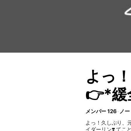
よっ！
👉*
メンバー 126
ノート
よっ！久しぶり、
イダーリン❣️ てことで全緩ハントね！いろーんなハント見せてクレメン