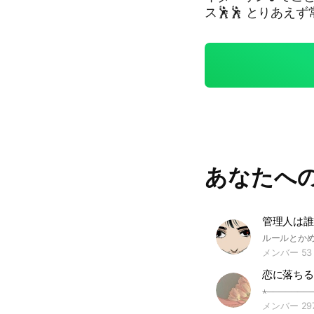
ス🕺🕺 とりあえず常識ありゃそれでオッケー👌一応ルール聞いてく？
同顔、無言CC、
合うかすぐ消して欲
して欲しいな🥲🥲）👈👈コレO
あってればまぁヨシ‼️👉 アッ、折はダメねー！？版権の
当たり前だけど荒
っ、うっ😭 一旦入れば分かる！多分きっとそう知らんけどMaybe！🆗
未定って分かるアイ
🦆⁉️⁉️ 迷ったなら入ってみて、管理とお話しよう？君達の事待ってる
よ。 建設日 : 2026 4/11 🏷️ #なりきり #也 #全緩也 #全緩 #東リべ #ブル
あなたへ
ロ #NARUTO #進撃の巨人 #リゼロ #はたらく細胞 #ツイステ #にじさ
んじ #ハイキュー 
ピース #コナン #
転スラ #第五人格 #
管理人は誰❓
スタ #ブルアカ #
ムーン #ドクタース
メンバー 53
0 #陰の実力者にな
恋に落ちる
虫ペダル #アオハコ #るろうに剣心 #
さくら #ぼっち・ざ
メンバー 29