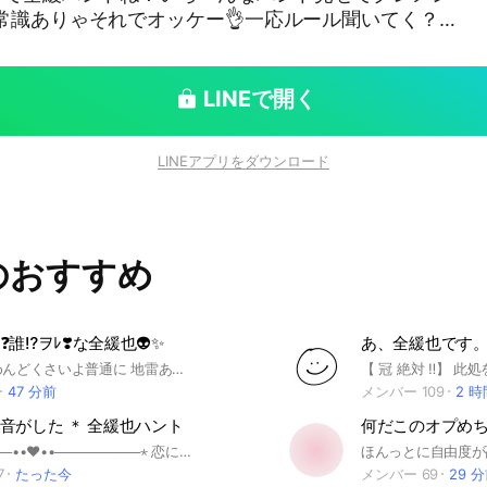
ライト、絵文字、スタンプや写真動画（スレ内で送り
しいカナ😅）、3次元（アイコンはイラストとかに
Kヨ！ ウーンウーン、後は一人称と口調
LINEで開く
みで頼んます😔
らさないでよ？荒らされたらぼくちん泣いちゃう…う
LINEアプリをダウンロード
コンと名前で申請してね‼️じゃないと🦵⚽️しちゃう
のおすすめ
#ヒプマイ #鬼滅 #逃げ若 #ウマ娘 #ホロライブ #ワン
五等分の花嫁 #ヒロアカ #実況者 #個人V #呪術廻戦 #
FGO #ようはじ #ゲ謎 #殺義の天使 #暗殺教室 #あん
誰⁉️ヲﾚ❣️な全緩也👽✨
あ、全緩也です
女研 #スタレ #原神 #推しの子 #プリキュア #セーラー
ルールとかめんどくさいよ普通に 地雷ある人オススメしない👶🏻 《未定で入ってね💕》 過疎だけ無しで‼️おなしゃす‼️まぁ一旦入ってみ❓来てくれたら後悔させないぜ(/・ω・)/にゃー!(/・ω・)/にゃー!(/・ω・)/にゃー!✨ネ申✨⁠ 以下タグ⬇️ #緩也 #nrkr #全緩#全緩也#折#アニメ #芸人#漫画 #ゲーム#YouTuber #アイドル #声優 #2次元 #3次元#エイステ#鬼滅の刃#チェンソーマン#ハイキュー#あんスタ#桜蘭高校ホスト部#デスノート#カサデイ#けいおん#サマータイムレンダ#タコピーの原罪#にじさんじ#ホロライブ#ぶいすぽっ！#あおぎり高校#ガンバレ中村くん#実況者#ラブライブ#アイマス#ウマ娘#M!LK#進撃の巨人#暗殺教室#ちいかわ#がっこうぐらし#光が死んだ夏#逃げ上手の若君#h×h#ミルキーサブウェイ#マニアック#ボーカロイド#プリキュア#アイカツ#プロセカ#アメデジ#正反対な君と僕#東京喰種#斉木楠雄のサイ難#文スト#可愛いだけじゃない式守さん#ドクスト#メイドインアビス#呪術廻戦#葬送のフリーレン#薬屋のひとりごと#銀魂#ダンダダン#ヒロアカ#モブサイコ#ONEPIECE#推しの子#ブルーロック#エヴァ#無職転生#死亡遊戯で飯を食う#JOJO#その着せ替え人形は恋をする#NARUTO#ヴァイオレットエヴァーガーデン#フィッシャーズ#ホリミヤ#スパイファミリー#ねこのティーチくん#東リべ#賭ケグルイ#カラオケ行こ#ロックは乙女の嗜みでして#らきすた#ヤニねこ#ショタおに#またね神様#きたない君がいちばんかわいい#SixTONES#HIKAKIN#からぴち#はじめしゃちょー#うまるちゃん#日常組#キヨ#PLAVE#クレヨンしんちゃん#ぼざろ#マッシュル#iLiFE#のんふぃく#イコラブ#ノイミー#まどまぎ#涼宮ハルヒの憂鬱#おそ松さん#イカゲーム#ケロロ軍曹#カリスマ#ヒプマイ#コミさんはコミュ症です#BLEACH#Free#聲の形#NANA#原神#崩壊スターレイル#トイストーリー#神様はじめました#HoneyWorks#ハピシュガ#転スラ#リゼロ#ワールドトリガー#カイジ#モブサイコ#超かぐや姫#黒執事#小林さんちのメイドラゴン#地獄楽#キヨ#EBiDAN#とある科学の超電磁砲#からかい上手の高木さん#BIGBANG
トーン #見える子ちゃん #このすば #ジョジョ #J0J
47 分前
メンバー 109
2 
りたくて ＃魔入りました！入間くん #幼女戦記 #弱
音がした ＊ 全緩也ハント
銀魂 #犬夜叉 #カードキャプター
⋆─────────••♥••─────────⋆ 恋に恋なんてしないわ わたし だって 君のことが ・・・・・・好きなの ⋆─────────••♥••─────────⋆ ♩特殊ルール ①気になりが出来た！ 気になり箱に《相手の名前、タグ、特徴、恋に落ちたキッカケの言葉など》を記入して、《姿見を変えて、名前を相手の特徴など》にしよう♪ ②ハントしよう！ ハントの際、最後に『今すぐわたしを抱きしめて！・・・・・・なんてね』とお願いしてみましょう♪ それ以外は至って普通の全緩也ハントです♪ ♩簡単な規則 ＯＫ． ハント全般、枠あけ、完全・短期CC、絵文字の使用、2・2.5・3次元、同伴、宣戦布告、軽度な三大厨、創作 ＮＧ． 表での身内ノリ・エンカ話、名前を変えての退出、同顔・掛け持ち、顔文字、隣持ちの気になり箱への記入、過度な三大厨 【少しでも興味を持って貰えたなら、御気軽に《未定と分かるアイコン・名前》での申請お待ちしております♩】 ───────────────────── だいすきな君のことを想って、自分の魅力を磨く。それは、あなたに振り向いてもらうため！わたしは恋に恋なんてしないの！君のことが好きだからよ！だから、お願い。いますぐわたしを抱きしめて！ メルト／Supercell ０３／０１ 建設 ０３／２２ 承認開始 ０４／１１ １００人突破 ０４／２２ １５０人突破 ０５／０６ ２００人突破 #全緩也#全緩夢#也#ハント#忘却バッテリー#実況者#日常組#らっだぁ運営#wrwrd#🌈🕒#ホロライブ#ブルーロック#ハイキュー#チェンソーマン#JUJU#魔入間#ハズビンホテル#桜蘭高校ホスト部#メダリスト#ハッターズ！#暗殺教室#極楽街#ファントムバスターズ#ぼっち･ざ･ろっく！#JOJO#鬼滅の刃#約束のネバーランド#プロセカ#バンドリ！#学マス#あんスタ#ミルサブ#ヒロインズ#MGA#芸人#イナイレ#妖ウォ#SPY×FAMILY#ガチアクタ#桃源暗鬼#光が死んだ夏#銀魂#HUNTER×HUNTER#DEATHNOTE#プリキュア#アイカツ!#東方Project#MIU404#ドラマ#ダンダダン#原神#崩壊:スターレイル
・ろっく！ #七つの大罪 #BLEACH #魔法少女サイ
7
たった今
メンバー 69
29 