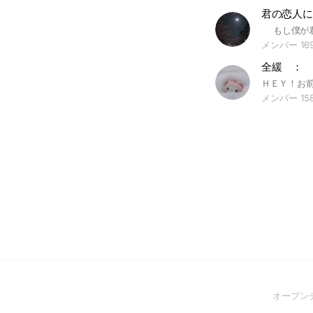
ト #ハンターハンタ
どマギ #まどかマギカ
の祓魔師 #ダンダダ
メンバー 16
サブ #デスノート 
全緩 ： 
メンバー 15
オープン