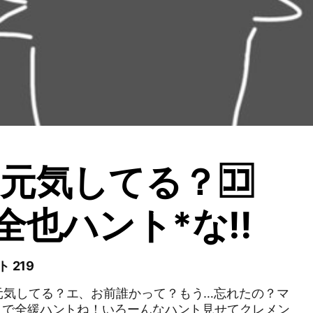
元気してる？🈁
緩全也ハント*な‼️
 219
元気してる？エ、お前誰かって？もう…忘れたの？マ