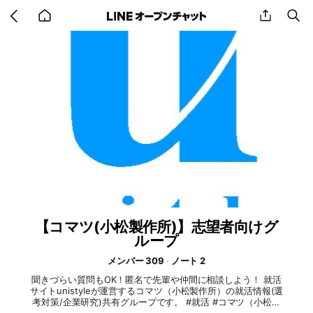
Go
share
se
back
to
home
【コマツ(小松製作所)】志望者向けグ
ループ
メンバー 309
ノート 2
聞きづらい質問もOK！匿名で先輩や仲間に相談しよう！ 就活
サイトunistyleが運営するコマツ（小松製作所）の就活情報(選
考対策/企業研究)共有グループです。 #就活 #コマツ（小松製