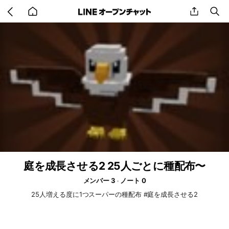
Go
share
se
back
to
home
庭を成長させる2 25人ごとに種配布〜
メンバー 3
ノート 0
25人増える度に1つスーパーの種配布 #庭を成長させる2