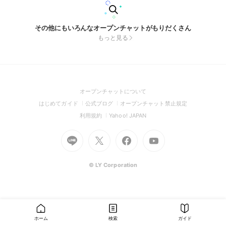
その他にもいろんなオープンチャットがもりだくさん
もっと見る
(Open
オープンチャットについて
in
(Open
(Open
(Open
はじめてガイド
公式ブログ
オープンチャット禁止規定
a
in
in
in
(Open
(Open
利用規約
Yahoo! JAPAN
new
a
a
a
in
in
window)
Go
new
Go
new
Go
Go
new
a
a
to
window)
to
window)
to
to
window)
new
new
Line
X
Facebook
Youtube
window)
window)
(Open
(Open
(Open
(Open
© LY Corporation
in
in
in
in
a
a
a
a
new
new
new
new
window)
window)
window)
window)
ホーム
検索
ガイド