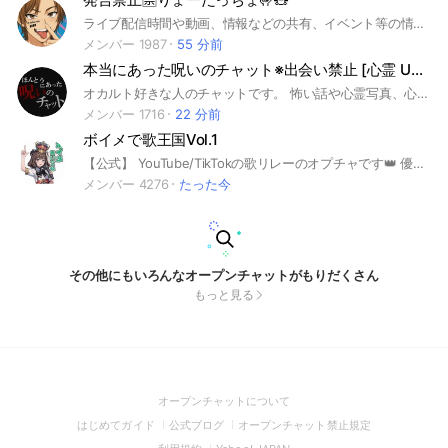
ライブ配信時間や動画、情報などの共有、イベント等の情報告知
メンバー 1987
55 分前
本当にあった呪いのチャット※出会い禁止 [心霊 UFO 都市伝説 オカルト全般]
オカルト好きな人のチャットです。 怖い話や心霊写真、心霊番組の情報、実況や、都市伝説なども。 怖いスタンプを積極的に使っていきましょう。
メンバー 1716
22 分前
ボイメで歌王国Vol.1
【公式】 YouTube/TikTokの歌リレーのオプチャです👑 優里ちゃんねる出演‼️ 創設者 はるよよ スピナ 歌のテスト
メンバー 4276
たった今
その他にもいろんなオープンチャットがもりだくさん
もっと見る
(Open
オープンチャットについて
in
(Open
(Open
(Open
はじめてガイド
公式ブログ
オープンチャット禁止規定
a
in
in
in