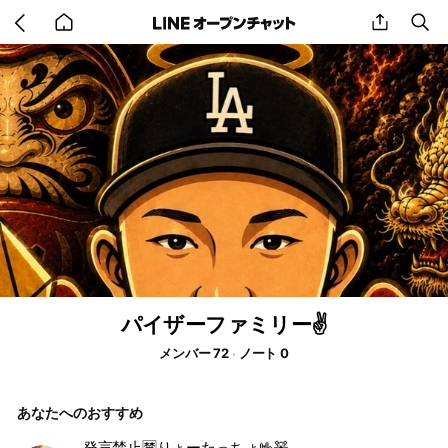
Go
share
se
back
to
home
パイザーファミリー✌️
メンバー 72
ノート 0
あなたへのおすすめ
発言禁止🈲りょーたっちょ🤟🧸