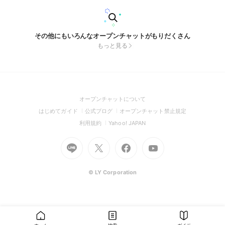
その他にもいろんなオープンチャットがもりだくさん
もっと見る
(Open
オープンチャットについて
in
(Open
(Open
(Open
はじめてガイド
公式ブログ
オープンチャット禁止規定
a
in
in
in
(Open
(Open
利用規約
Yahoo! JAPAN
new
a
a
a
in
in
window)
Go
new
Go
new
Go
Go
new
a
a
to
window)
to
window)
to
to
window)
new
new
Line
X
Facebook
Youtube
window)
window)
(Open
(Open
(Open
(Open
© LY Corporation
in
in
in
in
a
a
a
a
new
new
new
new
window)
window)
window)
window)