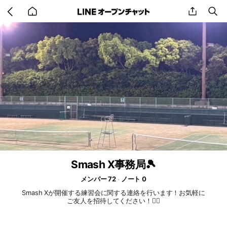
Go
share
se
back
to
home
Smash X事務局🎾
メンバー 72
ノート 0
Smash Xが開催する練習会に関する連絡を行います！お気軽に
ご友人を招待してください！🙇‍♂️