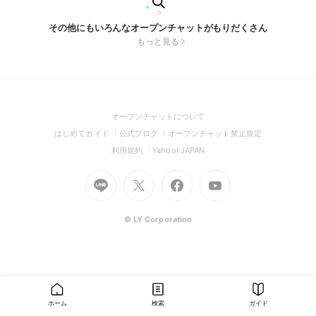
その他にもいろんなオープンチャットがもりだくさん
もっと見る
(Open
オープンチャットについて
in
(Open
(Open
(Open
はじめてガイド
公式ブログ
オープンチャット禁止規定
a
in
in
in
(Open
(Open
利用規約
Yahoo! JAPAN
new
a
a
a
in
in
window)
Go
new
Go
new
Go
Go
new
a
a
to
window)
to
window)
to
to
window)
new
new
Line
X
Facebook
Youtube
window)
window)
(Open
(Open
(Open
(Open
© LY Corporation
in
in
in
in
a
a
a
a
new
new
new
new
window)
window)
window)
window)
ホーム
検索
ガイド