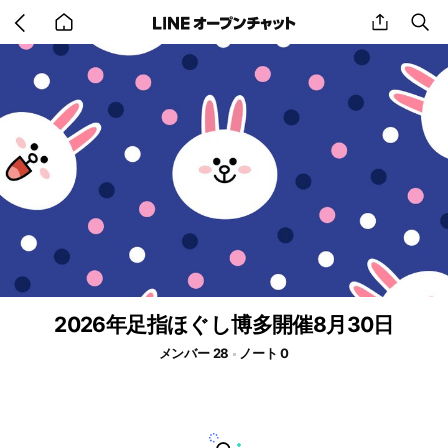
Go
share
se
back
to
home
2026年足指ほぐし博多開催8月30日
メンバー 28
ノート 0