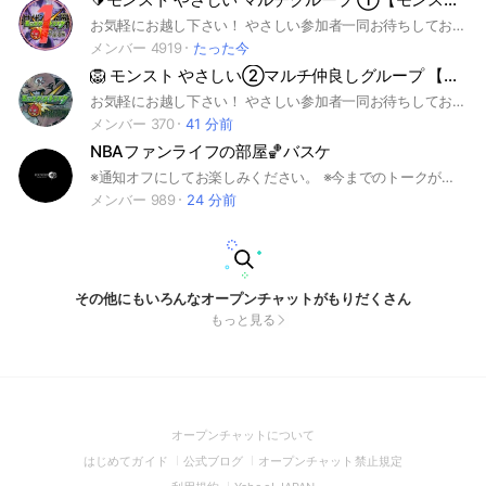
お気軽にお越し下さい！ やさしい参加者一同お待ちしております。 #サカモトデイズ コラボを全力でやります。 モンストマルチ用グループとなります。 初心者さんのサポートを行っております。 その他、メダル、神殿専用系列グループがあります。 #呪術廻戦 #フリーレン #チョイスガチャ #マルチガチャ #コイン #遊戯王 #モンスターストライク #モンスト #もんすと #コラボ #こらぼ #運極 #モンストの日 #ガンダム #超究極 #DNA #大規模 #最大 #初心者 #初心者歓迎 #コイン #オラコイン #守護獣 #絆のカケラ #超究極 #マルチ募集 #XFLAG #エックスフラッグ #フラパ #秘海 #秘海の冒険船
メンバー 4919
たった今
🦁 モンスト やさしい②マルチ仲良しグループ 【モンスターストライク】
お気軽にお越し下さい！ やさしい参加者一同お待ちしております。 コラボを全力でやります。 モンストマルチ用グループとなります。初心者さんのサポートを行っております。その他、メダル、神殿専用系列グループがあります。 #呪術廻戦 #鬼滅の刃 #モンスターストライク #モンスト #もんすと #コラボ #こらぼ #運極 #モンストの日 #超究極 #ハイネ #はいね #もんすと #DNA #大規模 #最大 #初心者 #初心者歓迎 #コイン #オラコイン #守護 #守護獣 #絆のカケラ #超究極 #マルチ募集 #XFLAG #PARK #XFLAG PARK 2022 #エックスフラッグ #えっくすふらっぐ #フラパ #ふらぱ #秘海 #秘海の冒険船 #船
メンバー 370
41 分前
NBAファンライフの部屋🏀バスケ
※通知オフにしてお楽しみください。 ※今までのトークが流れるので挨拶は控えてください。 NBAについて楽しく、熱く語り合おうじゃないか👍 お友達にも是非紹介してあげてください🏀 NBAファンライフを楽しみましょう🔥 ※ルール守って楽しく！以下は1発退場です。 勧誘 荒らし スタンプ連打
メンバー 989
24 分前
その他にもいろんなオープンチャットがもりだくさん
もっと見る
(Open
オープンチャットについて
in
(Open
(Open
(Open
はじめてガイド
公式ブログ
オープンチャット禁止規定
a
in
in
in