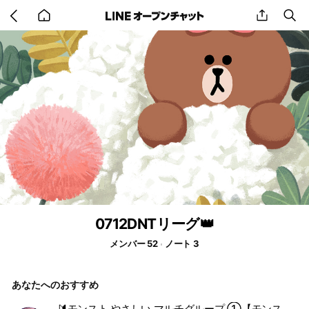
Go
share
se
back
to
home
0712DNTリーグ👑
メンバー 52
ノート 3
あなたへのおすすめ
🔰モンスト やさしい マルチグループ ①【モンスターストライク】