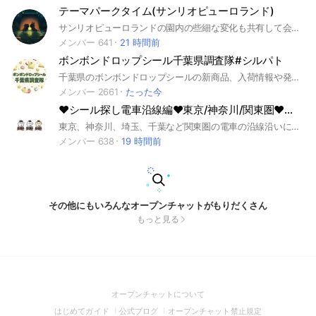
テーマパークタイム(サンリオピューロランド)
サンリオピューロランドの園内の些細な変化も共有して会話もできるオープンチャットです。
メンバー 641
21 時間前
ボンボンドロップシール千葉県調査隊#シルパト
千葉県のボンボンドロップシールの新商品、入荷情報や発見情報などをみんなで調査するオプチャ #シル活 #ボンドロ
メンバー 2661
たった今
❤️シール探し電車沿線編❤️東京/神奈川/関東圏❤️シルパト部-別室
東京、神奈川、埼玉、千葉など関東圏の電車の沿線沿いにシール情報を共有したい方向けのオプチャです。 #シール探し #シール #シルパト #シールパトロール #ボンボンドロップシール
メンバー 638
19 時間前
その他にもいろんなオープンチャットがもりだくさん
もっと見る
(Open
オープンチャットについて
in
(Open
(Open
(Open
はじめてガイド
公式ブログ
オープンチャット禁止規定