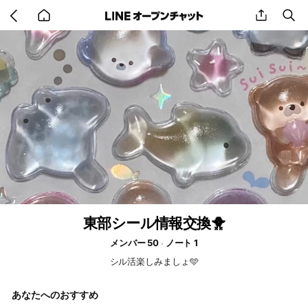
Go
share
se
back
to
home
東部シール情報交換🐥
メンバー 50
ノート 1
シル活楽しみましょ🩵
あなたへのおすすめ