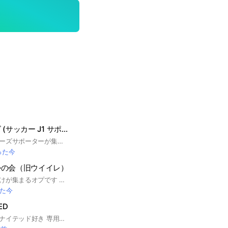
鹿島アントラーズ (サッカー J1 サポーター 観戦 応援 DAZN 日本代表 ACL )
全ての鹿島アントラーズサポーターが集うサロン (サッカー J1 サポーター 観戦 応援 DAZN 日本代表 ACL )
った今
勢の会（旧ウイイレ）
イーフト無課金勢だけが集まるオプです 無課金の方は是非入ってください！！ みんな優しいから気軽に入ってね 入った時にスカッドを送ってもらうよー ウイイレ時代に課金してた人でイーフト無課金の人も入れないのでご了承ください （宣伝してもいいよ！)
た今
RED
マンチェスター・ユナイテッド好き 専用オープンチャット 暴言などはNGの平和なオープンチャット です。 ぜひご参加ください。 #マンチェスター・ユナイテッド #マンチェスター・U #ユナイテッド #MUFC #プレミアリーグ