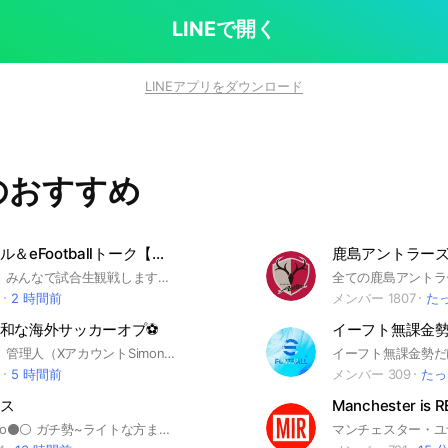
LINEで開く
LINEアプリをダウンロード
のおすすめ
リヴァプール＆eFootballトーク【他クラブファンお断り】
KOPの集い。 みんなで試合生観戦します。 イーフトやってる方もウェルカムです。
1
2 時間前
メンバー 1807
た
和な海外サッカーオプ⚽
イーフト無課金
こんばんは！ 管理人（XアカウントSimonHooper_23）です！ ここは海外サッカー専用のオープンチャットです⚽ どこのチームのサポの方でも入ってくれて構いません！ 人数が増えていけばライブトークなどをしながらみんなで観戦できるイベントなども考えています😎 他サポ同士の罵り合いや差別などをした方は速攻強制退会させます🙅 主は別オプでも管理人や副管理人を経験しているため運営には自信がありますので是非安心してご参加ください💪 みなさんで史上最も平和な海外サッカーオプ⚽を作っていきましょう！ プレミアリーグ サッカー トッテナム リヴァプール アーセナル チェルシー ユナイテッド ウエストハム ブライトン ニューカッスル ブレントフォード バーンリー シェーフィールドユナイテッド アストンヴィラ ウルブス ボーンマス フラム エヴァートン クリスタルパレス ルートンタウン ノッティンガムフォレスト レスターシティ バイエルン ライプツィヒ ドルトムント レバークーゼン シュツットガルト フランクフルト インテル ミラン ユヴェントス アタランタ フィオレンティーナ ラツィオ ボローニャ ナポリ レアル バルセロナ アトレティコ アスレチックス ソシエダ バレンシア パリサンジェルマン
1
5 時間前
メンバー 309
たっ
ス
Manchester is 
⚪️⚫️juventino⚫️⚪️ ガチ勢~ライトな方まで🆗 FINO ALLA FINE 健全なグループを目指してます 過激な表現は控えましょう 他のグループの招待は禁止 年齢など関係なくタメ🆗 ルールはしっかり守りましょう。 #forzajuve #finoallafine #ユヴェントス #ユーベ #ユベントス #セリエA #サッカー #Stron9er