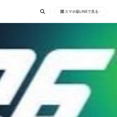
Search
スマホ版LINEで見る
OpenChats
Open
or
search
messages
area