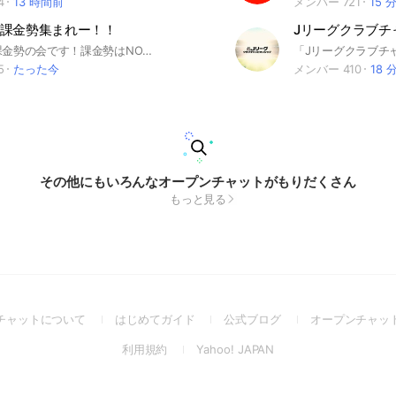
4
13 時間前
メンバー 721
15 
課金勢集まれー！！
イーフト無課金勢の会です！課金勢はNOで、、🙇！！👍☺️ スカッド相談、フレンド対戦、トーナメント大会など！ もちろん雑談も🙆‍♂️ みんなでイーフトを楽しもう❗️ 数ヶ月前に突然蹴られてしまった人達、 あの時は本当にごめんなさい🙇‍♂️ できるだけ再参加許可し直しました！ ぜひ戻って来て〜！！ #e football #イーフットボール #イーフト #フレマ #スカッド
5
たった今
メンバー 410
18 
その他にもいろんなオープンチャットがもりだくさん
もっと見る
(Open
(Open
(Open
チャットについて
はじめてガイド
公式ブログ
オープンチャッ
in
in
in
(Open
(Open
利用規約
Yahoo! JAPAN
a
a
a
in
in
new
new
new
a
a
window)
window)
window)