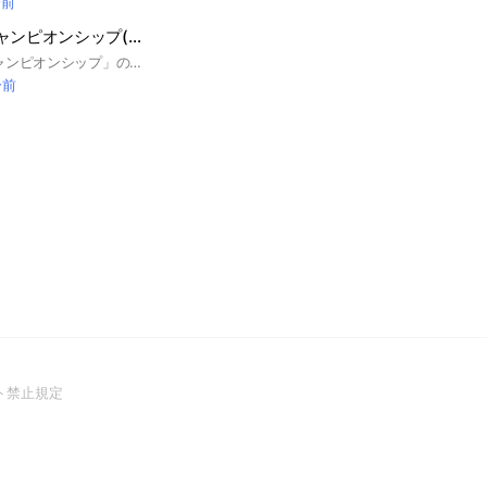
分前
Jリーグクラブチャンピオンシップ(Jクラ)⚽️
「Jリーグクラブチャンピオンシップ」の話題を扱うチャットです。チャットは攻略や質問、引いたカード自慢など適当に使ってください。チャット内での煽りや暴言等マナーを守れない人はレッドカードで退場です。楽しくJクラ話で盛り上がりましょう！ あとはみなさんにとって居心地の良い、平和なオプを作りたいので「敬語」を必ずお願いします！
分前
(Open
ト禁止規定
in
a
new
window)