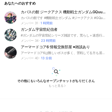
あなたへのおすすめ
カバスの館 ジークアクス 機動戦士ガンダムGQuuuuuuX
カバスの館です #機動戦士ガンダム #ジークアクス #GQuuuuuuX #マチュ #アマテ・ユズリハ #ニャアン #シュウジ #シュウジ・イトウ #シャア #シャア・アズナブル #シャリア・ブル #ララァ #ララァ・スン #シイコ・スガイ #キシリア・ザビ #ドゥー・ムラサメ #コモリ・ハーコート #アムロ #アムロ・レイ #セイラ #アルテイシア
メンバー 31
1 時間前
ガンダム宇宙世紀信者
#ガンダムの宇宙世紀シリーズ雑談です。荒らし＋迷惑行為はやめてください 追記:また、入りたくなったよーて方もご気軽にどうぞ！
メンバー 34
23 時間前
アーマードコア6 情報交換部屋 ※雑談あり
アーマードコア6は難しいボスが多く、苦戦してる方も居るでしょう。そこでみんなで情報共有しながらストーリー攻略ができればいいなと思ってこのオプを建てました。主はアーマードコア6から始めた初心者なので、、まあ知識がないと思います...みなさんの手でアーマードコア6攻略しましょう！推奨する人 ストーリーで詰んで困っている 初心者 アーマードコア6の雑談がしたい #ゲーム#アーマードコア6#雑談#AC6
メンバー 40
13 分前
その他にもいろんなオープンチャットがもりだくさん
もっと見る