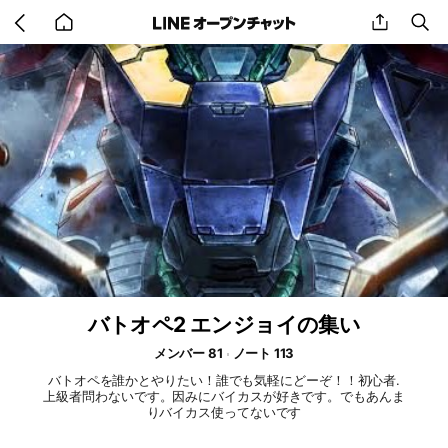
Go
share
se
back
to
home
バトオペ2 エンジョイの集い
メンバー 81
ノート 113
バトオペを誰かとやりたい！誰でも気軽にどーぞ！！初心者.
上級者問わないです。因みにバイカスが好きです。でもあんま
りバイカス使ってないです