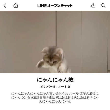
Go
share
se
back
to
home
にゃんにゃん教
メンバー 5
ノート 0
にゃんにゃんにゃんにゃん言い合おうね ルール 文字の最後に
にゃんつける #通話界隈 #通話 #はあはあはあはあはあ #にゃ
んにゃんにゃんにゃん