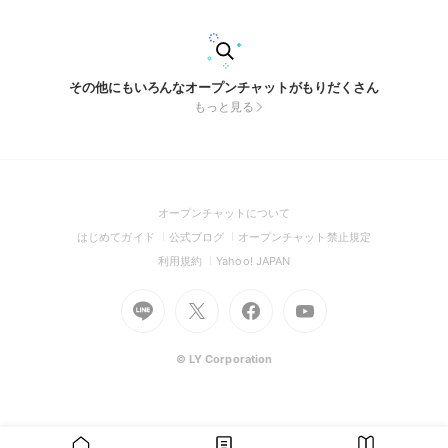
その他にもいろんなオープンチャットがもりだくさん
もっと見る
(Open
オープンチャットについて
in
(Open
(Open
(Open
はじめてガイド
公式ブログ
オープンチャット禁止規定
a
in
in
in
(Open
(Open
利用規約
Yahoo! JAPAN
new
a
a
a
in
in
window)
Go
new
Go
new
Go
Go
new
a
a
to
window)
to
window)
to
to
window)
new
new
Line
X
Facebook
Youtube
window)
window)
(Open
(Open
(Open
(Open
© LY Corporation
in
in
in
in
a
a
a
a
new
new
new
new
window)
window)
window)
window)