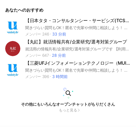
(MRI) #コンサル業界 #インターンシップ #本選考 #unistyle #
ユニスタイル #面接 #採用 #内定 #ES #エントリーシート #自
あなたへのおすすめ
己分析 #業界研究 #企業研究 #自己PR #ガクチカ #学生時代頑
張ったこと #志何望動機 #webテスト #ウェブテスト #GD #グ
ループディスカッション #グルディス #OB訪問 #企業選び #就
【日本タタ・コンサルタンシー・サービシズ(TCS)】就活用(選考対策・企業研究)グループ
活対策 #就活準備 #大手企業 #日系企業 ▼unistyleが運営する
聞きづらい質問もOK！匿名で先輩や仲間に相談しよう！ 就活サイトunistyleが運営する日本タタ・コンサルタンシ―・サービシズ(TCS)の就活情報(選考対策/企業研究)共有グループです。 #就活 #日本タタ・コンサルタンシ―・サービシズ(TCS) #IT・通信業界 #インターンシップ #本選考 #unistyle #ユニスタイル #面接 #採用 #内定 #ES #エントリーシート #自己分析 #業界研究 #企業研究 #自己PR #ガクチカ #学生時代頑張ったこと #志何望動機 #webテスト #ウェブテスト #GD #グループディスカッション #グルディス #OB訪問 #企業選び #就活対策 #就活準備 #大手企業 #日系企業 ▼unistyleが運営するIT・通信のオプチャグループ▼ SCSK / 日鉄ソリューションズ（NSSOL） / 伊藤忠テクノソリューションズ(CTC) / 電通総研(旧:電通国際情報サービス（ISID)) / 大塚商会 / Speee / TIS / 日本タタ・コンサルタンシ―・サービシズ(TCS) / BIPROGY(日本ユニシス） / Sky / メルカリ / Sansan / サイボウズ / 富士ソフト / freee / SmartHR / GMOインターネットグループ / トレンドマイクロ / 東京海上日動システムズ / jinjer / ミクシィ / フューチャー / 日本ヒューレット・パッカード / みずほリサーチ＆テクノロジーズ / ディー・エヌ・エー(DeNA) / グーグル(Google) / 日本マイクロソフト / NECネッツエスアイ / 三菱UFJインフォメーションテクノロジー(MUIT) / ニッセイ情報テクノロジー / オービック / マイクロアド / HRBrain / 農中情報システム / 日立システムズ / シンプレクス / ジーニー(Geniee) / JSOL / 日立ソリューションズ / キンドリルジャパン / ワークスアプリケーションズ / トヨタシステムズ / SHIFT / NTTドコモ / KDDI / ソフトバンク / NTT東日本 / NTT西日本 ▼日本タタ・コンサルタンシ―・サービシズ(TCS)の企業研究はこちらから▼ https://x.gd/mT9bt
コンサルのオプチャグループ▼ マッキンゼー・アンド・カン
パニー / ボストン コンサルティング グループ（BCG) / ベ
メンバー 246
33 分前
イン・アンド・カンパニー / A.T.カーニー / アーサー・D・リ
【丸紅】就活情報共有/企業研究/選考対策グループ
トル / Strategy＆ / ローランド・ベルガー / PwCコンサルティ
ング / デロイト トーマツ コンサルティング / KPMGコンサル
就活用の情報共有/企業研究/選考対策グループです 【利用ルール】敬語で会話すること｜建設的な議論を行うこと｜就活から逸脱した会話は禁止｜意見を求める際には自分の考えも提示し丸投げしないこと｜前提条件、目的を揃え相手を尊重したうえで主張すること｜無許可の広告宣伝は禁止 ＜企業別グループ一覧＞ コンサル マッキンゼー/BCG/ベイン/ATカーニー/PwC/デロイト/KPMG/EY/アクセンチュア/NRI野村総合研究所/アビーム/ベイカレント 外資金融 ゴールドマン・サックス/モルガン・スタンレー/JPモルガン 外資IT Google/Amazon/マイクロソフト/アップル IT/通信 NTTデータ/NSSOL/電通総研/CTC/IBM/NTTドコモ/KDDI/ソフトバンク/楽天/リクルート/LINEヤフー/メルカリ/サイバーエージェント/富士通/DeNA/SCSK/TIS 商社 三菱商事/伊藤忠商事/三井物産/住友商事/丸紅 金融 三菱UFJ銀行/三井住友銀行/みずほ銀行/りそな銀行/日本銀行/DBJ/東京海上日動/三井住友海上/損保ジャパン/日本生命/第一生命/明治安田生命/JCB/三井住友カード/オリックス/農林中央金庫 証券 野村證券/大和証券/SMBC日興証券 広告/メディア 電通/博報堂/NHK/日本テレビ/TBS 不動産 三井不動産/三菱地所/住友不動産/森ビル/野村不動産/東急不動産 建設 大成建設/鹿島建設/清水建設 食品/日用品 サントリー/キリン/アサヒ/味の素/明治/日清食品/JT/資生堂/花王/P&G/ユニ・チャーム 小売/サービス イオン/セブン&アイ/ファーストリテイリング/良品計画 電機/機械/自動車 ソニー/トヨタ/ホンダ/日産/キーエンス/日立/パナソニック/三菱重工/三菱電機/東京エレクトロン/デンソー/村田製作所/ダイキン/NEC/キヤノン/コマツ/オムロン 素材/化学 旭化成/富士フイルム/AGC/信越化学/東レ 製薬 武田薬品/中外製薬/第一三共/アステラス製薬/エーザイ インフラ/運輸 JR東海/JR東日本/JR西日本/ANA/JAL/東京ガス/大阪ガス/東京電力/関西電力 その他 オリエンタルランド/任天堂/ニトリ/バンダイナムコ 27卒28卒29卒30卒 SPI/玉手箱/TGWEB/テストセンター/GAB/CAB
ティング / EYストラテジー・アンド・コンサルティング / ア
メンバー 647
28 分前
クセンチュア / 野村総合研究所（NRI） / 日本総合研究所(日本
【三菱UFJインフォメーションテクノロジー（MUIT）】志望者向けグループ
総研) / アビームコンサルティング / ベイカレント・コンサル
ティング / レイヤーズ・コンサルティング / シグマクシス / 船
聞きづらい質問もOK！匿名で先輩や仲間に相談しよう！ 就活サイトunistyleが運営する三菱UFJインフォメーションテクノロジー(MUIT)の就活情報(選考対策/企業研究)共有グループです。 #就活 #三菱UFJインフォメーションテクノロジー(MUIT) #IT・通信業界 #インターンシップ #本選考 #unistyle #ユニスタイル #面接 #採用 #内定 #ES #エントリーシート #自己分析 #業界研究 #企業研究 #自己PR #ガクチカ #学生時代頑張ったこと #志何望動機 #webテスト #ウェブテスト #GD #グループディスカッション #グルディス #OB訪問 #企業選び #就活対策 #就活準備 #大手企業 #日系企業 ▼unistyleが運営するIT・通信のオプチャグループ▼ SCSK / 日鉄ソリューションズ（NSSOL） / 伊藤忠テクノソリューションズ(CTC) / 電通総研(旧:電通国際情報サービス（ISID)) / 大塚商会 / Speee / TIS / 日本タタ・コンサルタンシ―・サービシズ(TCS) / BIPROGY(日本ユニシス） / Sky / メルカリ / Sansan / サイボウズ / 富士ソフト / freee / SmartHR / GMOインターネットグループ / トレンドマイクロ / 東京海上日動システムズ / jinjer / ミクシィ / フューチャー / 日本ヒューレット・パッカード / みずほリサーチ＆テクノロジーズ / ディー・エヌ・エー(DeNA) / グーグル(Google) / 日本マイクロソフト / NECネッツエスアイ / 三菱UFJインフォメーションテクノロジー(MUIT) / ニッセイ情報テクノロジー / オービック / マイクロアド / HRBrain / 農中情報システム / 日立システムズ / シンプレクス / ジーニー(Geniee) / JSOL / 日立ソリューションズ / キンドリルジャパン / ワークスアプリケーションズ / トヨタシステムズ / SHIFT / NTTドコモ / KDDI / ソフトバンク / NTT東日本 / NTT西日本 ▼三菱UFJインフォメーションテクノロジー(MUIT)の企業研究はこちらから▼ https://x.gd/xJSSd
井総合研究所 / 大和総研 / 三菱UFJリサーチ＆コンサルティン
メンバー 396
3 時間前
グ(МURC) / 三菱総合研究所(MRI) / キャップジェミニ / オリ
バー・ワイマン / コーポレイトディレクション（CDI） / 日本
経済研究所 / 山田コンサルティンググループ / ビジョン・コン
サルティング ▼三菱総合研究所(MRI)の企業研究はこちらから
▼ https://x.gd/pNozE
その他にもいろんなオープンチャットがもりだくさん
もっと見る