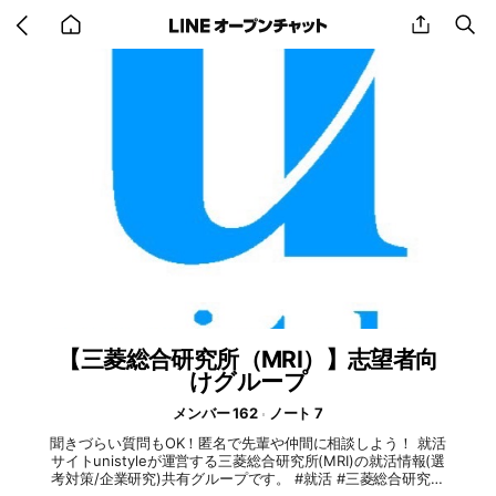
Go
share
se
back
to
home
【三菱総合研究所（MRI）】志望者向
けグループ
メンバー 162
ノート 7
聞きづらい質問もOK！匿名で先輩や仲間に相談しよう！ 就活
サイトunistyleが運営する三菱総合研究所(MRI)の就活情報(選
考対策/企業研究)共有グループです。 #就活 #三菱総合研究所