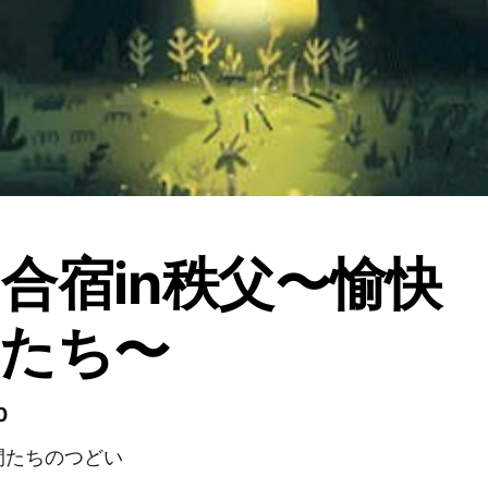
合宿in秩父〜愉快
たち〜
0
間たちのつどい