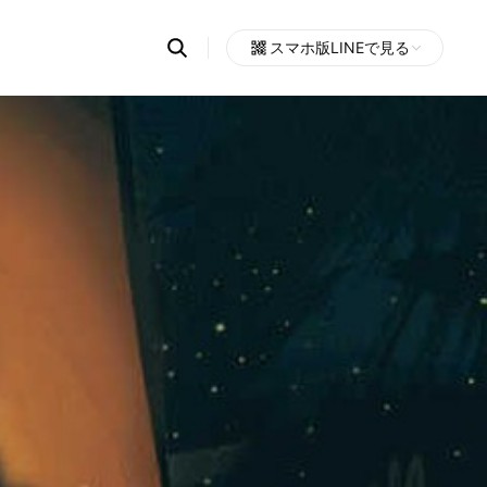
Search
スマホ版LINEで見る
OpenChats
Open
or
search
messages
area