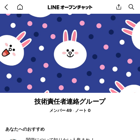
Go
share
se
back
to
home
技術責任者連絡グループ
メンバー 49
ノート 0
あなたへのおすすめ
関学について知りたい人集まれ！