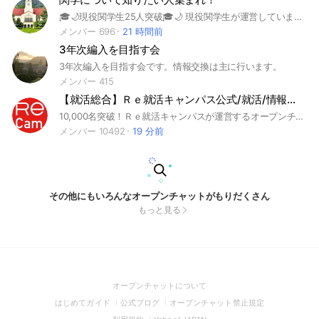
🎓🌙現役関学生25人突破🎓🌙 現役関学生が運営しています！ 少しでも関学に興味がある人！ 入試や勉強、学部、単位など聞きたいことがあれば気軽に聞いてください👥 ⚠️質問する際は最低限のマナーを守ってください。又、関学志望者同士での雑談はご遠慮ください。宣伝禁止⚠️ #関学 # 関西学院大学 #関関同立 #大学受験 #受験 #受験生 #一般受験 #AO入試 #指定校推薦 #総合選抜入試 #浪人生 #英語 #数学 #物理 #化学 #日本史 #世界史 #地理 #国語 #文系 #理系 #高校 #大学 #関西 #大学入試 #上ヶ原キャンパス #西宮 #神学部 #文学部 #社会学部 #法学部 #経済学部 #商学部 #人間福祉学部 #国際学部 #教育学部 #総合政策学部 #理学部 #工学部 #生命環境学部 #建築学部 #理工学部
メンバー 696
21 時間前
3年次編入を目指す会
3年次編入を目指す会です。情報交換は主に行います。
メンバー 415
【就活総合】Ｒｅ就活キャンパス公式/就活/情報交換/就活相談/27卒/28卒/29卒/30卒/
10,000名突破！Ｒｅ就活キャンパスが運営するオープンチャット！就活のプロが直接質問に回答！学生同士での情報交換を積極的に！ #学情 #Ｒｅ就活キャンパス #27卒 #28卒 #29卒 #30卒 #就活 #就職活動 #就活準備 #インターンシップ #オープンカンパニー #ES #エントリーシート#面接#GD #グループディスカッション #相談 #情報交換 #大手 #大手企業 #ホワイト企業 #商社 #食品 #IT #メーカー #金融 #不動産 #サービス #福祉 #理系 #文系 #業界 #適職 #キャリアセンター #大学 #選考 #選考対策 #1年生 #2年生 #3年生 #4年生 #合同企業説明会 #学内合説 #適職 #自分に合った企業 #フェルミ推定 #内定 #辞退
メンバー 10492
19 分前
その他にもいろんなオープンチャットがもりだくさん
もっと見る
(Open
オープンチャットについて
in
(Open
(Open
(Open
はじめてガイド
公式ブログ
オープンチャット禁止規定
a
in
in
in