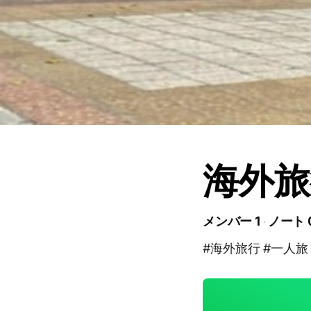
海外旅
メンバー 1
ノート 
#海外旅行 #一人旅