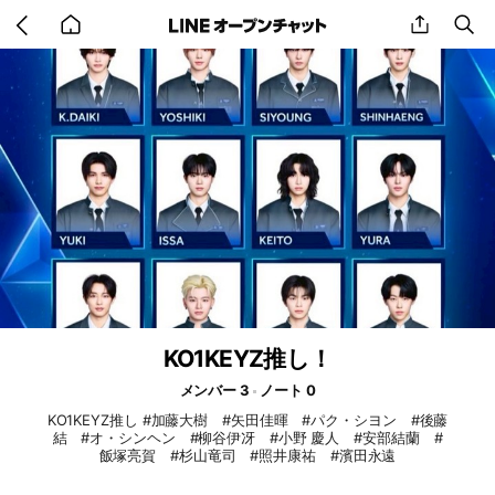
Go
share
se
back
to
home
KO1KEYZ推し！
メンバー 3
ノート 0
KO1KEYZ推し #加藤大樹 #矢田佳暉 #パク・シヨン #後藤
結 #オ・シンヘン #柳谷伊冴 #小野 慶人 #安部結蘭 #
飯塚亮賀 #杉山竜司 #照井康祐 #濱田永遠