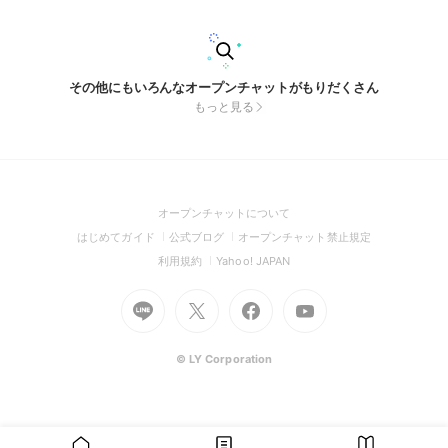
その他にもいろんなオープンチャットがもりだくさん
もっと見る
(Open
オープンチャットについて
in
(Open
(Open
(Open
はじめてガイド
公式ブログ
オープンチャット禁止規定
a
in
in
in
(Open
(Open
利用規約
Yahoo! JAPAN
new
a
a
a
in
in
window)
Go
new
Go
new
Go
Go
new
a
a
to
window)
to
window)
to
to
window)
new
new
Line
X
Facebook
Youtube
window)
window)
(Open
(Open
(Open
(Open
© LY Corporation
in
in
in
in
a
a
a
a
new
new
new
new
window)
window)
window)
window)