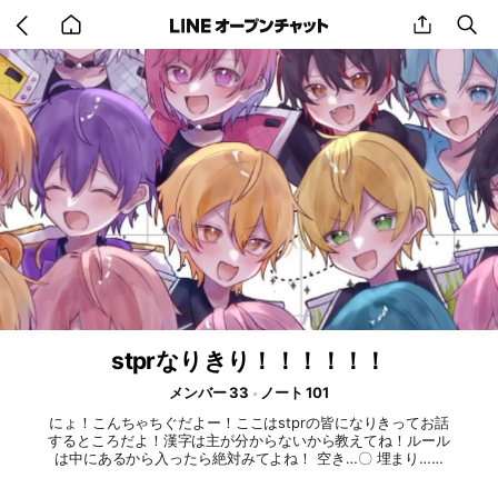
Go
share
se
back
to
home
stprなりきり！！！！！！
メンバー 33
ノート 101
にょ！こんちゃちぐだよー！ここはstprの皆になりきってお話
するところだよ！漢字は主が分からないから教えてね！ルール
は中にあるから入ったら絶対みてよね！ 空き…〇 埋まり…‪✕‬
枠空け…△ （すとぷり） 莉犬…× ころん…× るぅと…× さと
み…× ななもり…× ジェル…〇 （騎士A,X） ばぁう…× てる