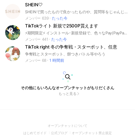
SHEIN🤍
SHEINで買ったもので良かったものや、質問等をじゃんじゃん送るグループ！！ 海外通販で不安なお悩みも解消！！ 男女問わず気軽に入ってください❕ ⚠️入ったら大事なノートを必ず見てください ゲームや勧誘に関連したリンクは送らないでください。 見つけ次第強制退会、または通報させていただきます。 (重くなってしまうので抜けます報告はしなくて大丈夫です) #SHEIN
メンバー 639
たった今
TikTokライト 新規で2500P貰えます
⚡️期間限定⚡️ インストール･新規登録で、色々なPay(PayPay等)に換えられるポイントが招待する側される側共に貰えるので未DLの方は協力お願いします🙇‍♀️ 招待リンクを貼りますので、こちらからアプリをダウンロード･アカウントを作成していただけると助かります。 ※初回ログイン完了報酬のみ受け取って止められても大丈夫ですが、余裕が ある方はタスクも完了していただけるとありがたいです。 #TikTok #TikTok_Lite #TikTokライト #ポイ活 #招待 #誰でも #無言OK
メンバー 441
たった今
TikTok right 冬の争奪戦・スターポット、任意
争奪戦とスターポット、餅つきバトル等やろう
メンバー 68
1 時間前
その他にもいろんなオープンチャットがもりだくさん
もっと見る
(Open
オープンチャットについて
in
(Open
(Open
(Open
はじめてガイド
公式ブログ
オープンチャット禁止規定