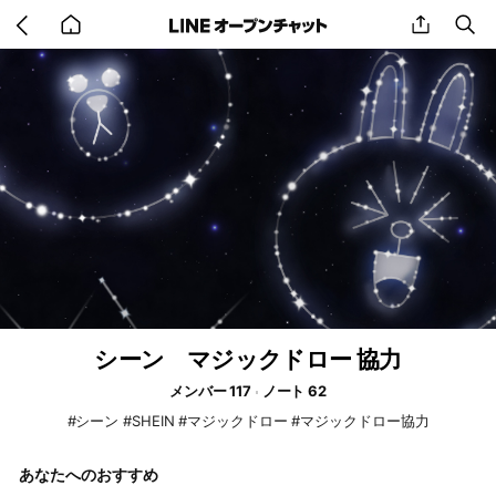
Go
share
se
back
to
home
シーン マジックドロー 協力
メンバー 117
ノート 62
#シーン #SHEIN #マジックドロー #マジックドロー協力
あなたへのおすすめ