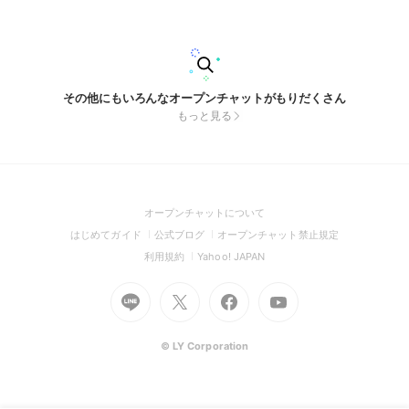
その他にもいろんなオープンチャットがもりだくさん
もっと見る
(Open
オープンチャットについて
in
(Open
(Open
(Open
はじめてガイド
公式ブログ
オープンチャット禁止規定
a
in
in
in
(Open
(Open
利用規約
Yahoo! JAPAN
new
a
a
a
in
in
window)
Go
new
Go
new
Go
Go
new
a
a
to
window)
to
window)
to
to
window)
new
new
Line
X
Facebook
Youtube
window)
window)
(Open
(Open
(Open
(Open
© LY Corporation
in
in
in
in
a
a
a
a
new
new
new
new