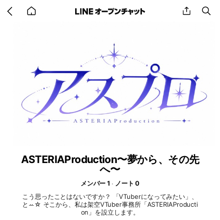
Go
share
se
back
to
home
ASTERIAProduction〜夢から、その先
へ〜
メンバー 1
ノート 0
こう思ったことはないですか？ 「VTuberになってみたい」、
とꕀ☆ そこから、私は架空VTuber事務所「ASTERIAProducti
on」を設立します。