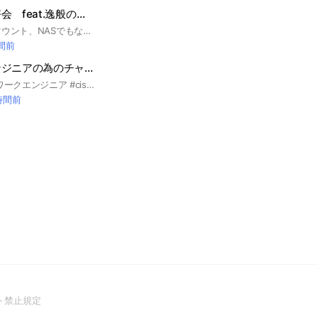
自宅サーバー同好会 feat.逸般の誤家庭
ミニPCからラックマウント、NASでもなんでも様々なジャンルのサーバーを自宅に置いてる方の為のオープンチャットです。 PC関連のお話も勿論OKです！ 初心者から上級者まで誰でも歓迎します。皆で知識を共有しましょう！ 私自身も初心者ですので、宜しくお願い致します。 #サーバー #パソコン #ラックマウントサーバー #初心者 #逸般の誤家庭 #自作PC
時間前
ネットワークエンジニアの為のチャット
#NE #SIer #ネットワークエンジニア #cisco #CCNA #CCNP #Juniper #Nexus #ネットワークスペシャリスト
時間前
(Open
ト禁止規定
in