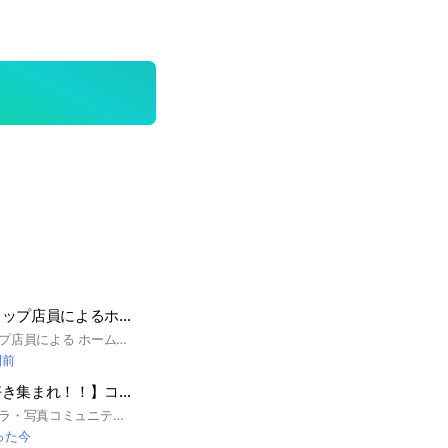
元オーディオショップ店員によるホームオーディオ専門チャット
元オーディオショップ店員による ホームオーディオ専門チャットです。エントリーからハイエンドまで、お時間のある方どうぞ！ ※大変申し訳ありませんが、ポータブルオーディオ専門の方は入室ご遠慮ください。
間前
【カメラ・写真好き集まれ！！】コミュニティ
目指せ日本一のカメラ・写真コミュニティ！！ Canon／キヤノン／キャノン／Nikon／ニコン／SONY／ソニー／FUJIFILM／富士フィルム／LUMIX／ルミックス／OLYMPUS／オリンパス／PENTAX／ペンタックス／RICOH／リコー／GoPro／一眼レフ／ミラーレス／デジカメ／フィルムカメラ／オールドレンズ／カメラマン／風景／夜景／ポートレート／写真展／個展／展示 北海道／青森／岩手／宮城／秋田／山形／福島／茨城／栃木／群馬／埼玉／千葉／東京／神奈川／新潟／富山／石川／福井／山梨／長野／岐阜／静岡／愛知／三重／滋賀／京都／大阪／兵庫／奈良／和歌山／鳥取／島根／岡山／広島／山口／徳島／香川／愛媛／高知／福岡／佐賀／長崎／熊本／大分／宮崎／鹿児島／沖縄
った今