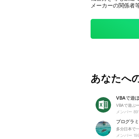
メーカーの関係者
す。ご了承ください 質問される場合は5W1Hを心がけてください。
C, SHARP, HUAWEI
SUSTek, msi, GIG
TSU, Panasonic, 
Kardon, JBL, FOST
ikon, Canon, SON
SHIBA, HITACHI, S
eavyIndustries, H
sco, AlliedTelesis
あなたへ
obe, KYORITSU, H
i, iCOM, ALINCO, 
VBAで遊
メンバー 89
メンバー 19