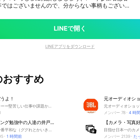
等ではございませんので、分からない事柄もございま
 HT
, Apple, Lenovo, KYOCERA, ELECOM, I-O DATA, A
ABYTE, BIOSTAR, ESSENCORE KLEVV, DAISO, FUJI
LINEで開く
Technics, KENWOOD, ONKYO, TOA, Victor, Harman/
EX, Roland, Audio-Technica, AVerMedia, CASIO, N
LINEアプリをダウンロード
Y, PENTAX, RICOH, FUJIFILM, EPSON, Brother, TO
ANYO, FUNAI, MITSUBISHI Electric, MITSUBISHI H
isense, IRIS OHYAMA, YAMAZEN, Anker, SK hinix, si
, TP-Link, QNAP, YAMAHA, AMD, Intel, Microsoft, Ad
のおすすめ
IOKI, HOZAN, ENGINEER, OWON, Aichi Tokei Denk
YAESU, Motorola Solutions, DiamondAntenna, DX A
ntenna, NIPPON ANTENNA, maspro etc......
ぼうよ！
VBAで遊ぶーーー堅苦しい仕事や課題から離れた趣味の世界。 Officeを万能に趣味としてVBAを楽しむ人のためのチャット。 マニアックな議論や検証・VBA作品コンテスト等をやってます。 いつの時代も遊び心は忘れずに。
1
メンバー 78
4 時
プログラミング勉強中の人達の井戸端会議
多分日本で一番平和な（ググれとかいきなり言われない）IT業界の中の人（社長・エンジニア・人事）も参加している、プログラミングを勉強している人向けの井戸端会議場です。 参加される方や質問をされる際には最初にアナウンスに書かれているオープンチャットのルールをご一読くださいm(_ _)m https://www.notion.so/18de5148c5924d5a977cbf947c1656d7
95
1 時間前
メンバー 2139
た