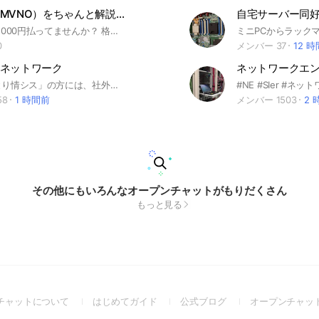
格安携帯（MVNO）をちゃんと解説する人がいるオープンチャット
携帯に毎月5,000円払ってませんか？ 格安携帯に変えれば、誰でも毎月2,000円台には抑えられます。工夫すれば0円も？！ ちゃんと解説する人がいるので、初めての方でもなんでも聞いてください。 アンリミット #LINEモバイル #楽天モバイル #格安SIM #MVNO #解説します #楽天
0
メンバー 37
12 
ネットワーク
社内で「ひとり情シス」の方には、社外の味方が必要！情シス、コーポレートエンジニア、社内SEでなくても、総務でも全然OK！困った時に助け合える場です。 情報システム、社内SE、コーポレートエンジニア、インフラエンジニア、クラウドエンジニア、システムエンジニア、情報セキュリティ担当、システムインテグレーター（SIer）、IT業界で生きる人、管理部門、効率化、IT分野の勉強…など。 お気軽にどうぞ。
58
1 時間前
メンバー 1503
2 
その他にもいろんなオープンチャットがもりだくさん
もっと見る
(Open
(Open
(Open
チャットについて
はじめてガイド
公式ブログ
オープンチャッ
in
in
in