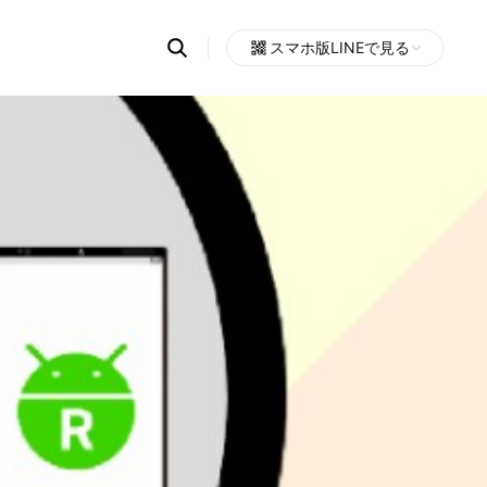
Search
スマホ版LINEで見る
OpenChats
Open
or
search
messages
area