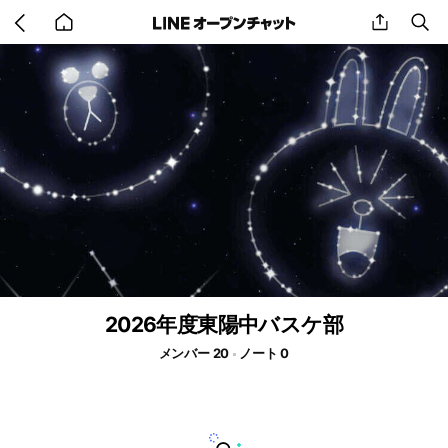
Go
share
se
back
to
home
2026年度東陽中バスケ部
メンバー 20
ノート 0