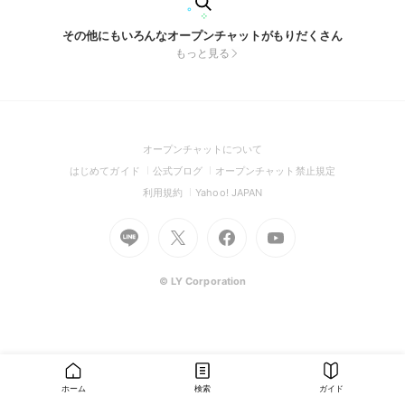
その他にもいろんなオープンチャットがもりだくさん
もっと見る
(Open
オープンチャットについて
in
(Open
(Open
(Open
はじめてガイド
公式ブログ
オープンチャット禁止規定
a
in
in
in
(Open
(Open
利用規約
Yahoo! JAPAN
new
a
a
a
in
in
window)
Go
new
Go
new
Go
Go
new
a
a
to
window)
to
window)
to
to
window)
new
new
Line
X
Facebook
Youtube
window)
window)
(Open
(Open
(Open
(Open
© LY Corporation
in
in
in
in
a
a
a
a
new
new
new
new
window)
window)
window)
window)
ホーム
検索
ガイド