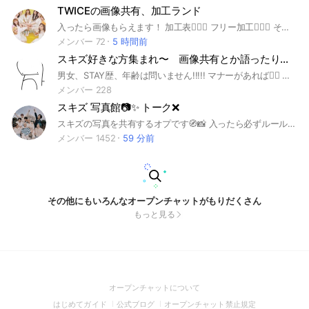
TWICEの画像共有、加工ランド
入ったら画像もらえます！ 加工表🙆🏻‍♀️ フリー加工🙆🏻‍♀️ そして、定期的にイベント開催してるので良かったら入ってください！ 宣伝👍🏻 宣伝抜け🙅🏻‍♀️ とりあえず入ってください‼️ 加工できなくても大丈夫！ 画像を共有したり、加工の依頼をしたり、作ったり、店員などはきめないので、加工をしたり、画像を共有したりしましょう！！！！もちろん雑談も！☆ 困ったことがあれば何時でも相談してくださいね！ 各メンバーの副官、雑オタの副官もいるのでどのメンバーの画像、加工、画像を頼んでも手に入る確率がとても高いです！ 副官じゃない人も優しい方多いので画像くれちゃうかも…？？？✨ ここまで見て入らないって言う選択肢ありますか？ 150人目指してます！お願いします！ 男女関係なく気軽に入ったください！🙌🏻 #TWICE #twice #once #ONCE #画像共有 #加工 #加工ランド #ランド #ナヨン #ジョンヨン #モモ #サナ #ジヒョ #ミナ #ダヒョン #チェヨン #ツウィ
メンバー 72
5 時間前
スキズ好きな方集まれ〜 画像共有とか語ったりしよう☆ 新規STAYさん歓迎〜
男女、STAY歴、年齢は問いません!!!!! マナーがあれば🙆‍♀️ 好きな画像共有、好きな動画共有 スキズについて語ったり雑談したり〜 クエストなら専用の方にお願いします 大切なノートはしっかり見てください 楽しくやってこー！！ #straykids #スキズ #STAY #SKZ
メンバー 228
スキズ 写真館📷✨ トーク❌
スキズの写真を共有するオプです🧭📸 入ったら必ずルールブックを読んでください! アイコンは必ずスキズ関係でお願いします🥺 ルールを守って楽しみましょう🍀💞 #スキズ #StrayKids #STAY #ステイ #スキズ推し集まれ #StrayKids推し集まれ #会話禁止 #トーク禁止 #K-POP #写真館
メンバー 1452
59 分前
その他にもいろんなオープンチャットがもりだくさん
もっと見る
(Open
オープンチャットについて
in
(Open
(Open
(Open
はじめてガイド
公式ブログ
オープンチャット禁止規定