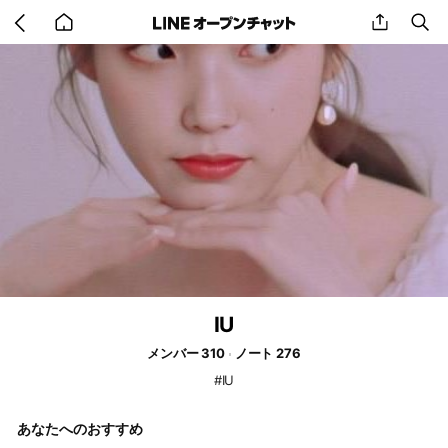
Go
share
se
back
to
home
IU
メンバー 310
ノート 276
#IU
あなたへのおすすめ