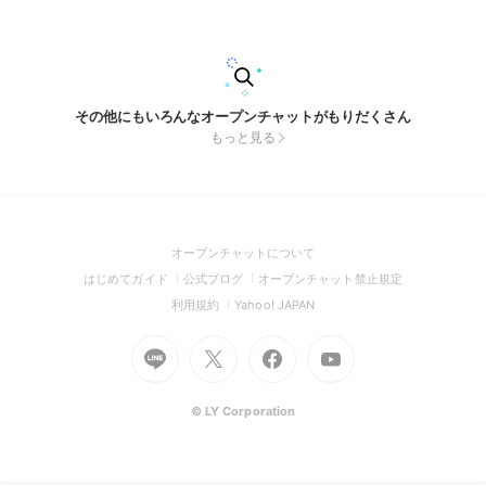
その他にもいろんなオープンチャットがもりだくさん
もっと見る
(Open
オープンチャットについて
in
(Open
(Open
(Open
はじめてガイド
公式ブログ
オープンチャット禁止規定
a
in
in
in
(Open
(Open
利用規約
Yahoo! JAPAN
new
a
a
a
in
in
window)
Go
new
Go
new
Go
Go
new
a
a
to
window)
to
window)
to
to
window)
new
new
Line
X
Facebook
Youtube
window)
window)
(Open
(Open
(Open
(Open
© LY Corporation
in
in
in
in
a
a
a
a
new
new
new
new