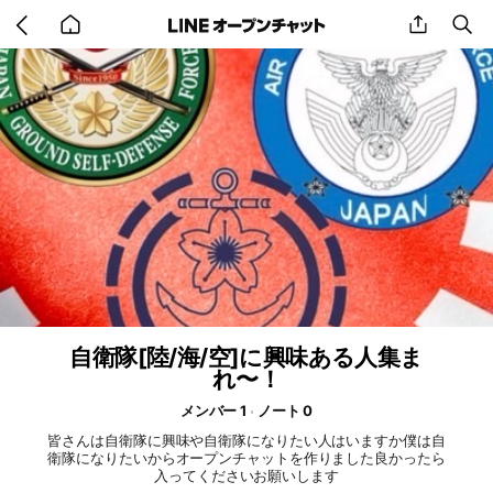
Go
share
se
back
to
home
自衛隊[陸/海/空]に興味ある人集ま
れ〜！
メンバー 1
ノート 0
皆さんは自衛隊に興味や自衛隊になりたい人はいますか僕は自
衛隊になりたいからオープンチャットを作りました良かったら
入ってくださいお願いします