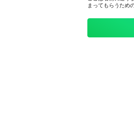
まってもらうため
ました！ グルメ
喋りするために作
んに入ってほしいです！ 夢について話したいけどリア
いな〜とかただ単
はぜひぜひ！なんかあったら言っ
み方当てれた人天才
い手#中学生