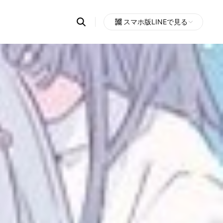
Search
スマホ版LINEで見る
OpenChats
Open
or
search
messages
area