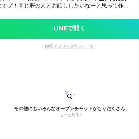
のオプ！同じ夢の人とお話ししたいなーと思って作り
ン募集は絶対ダメ！な訳じゃ無いけど上で言った通りお
ったので向いてないかと…！ 性別は関係なく中学生さ
ルで話せる子いな
LINEで開く
純にお喋りしたいな〜とかお友達欲しいな〜とかな子
てね！ 最後に！私の名前（宙華）の読
LINEアプリをダウンロード
！当てれたところで特に何も無いんだけどね… #歌
その他にもいろんなオープンチャットがもりだくさん
もっと見る