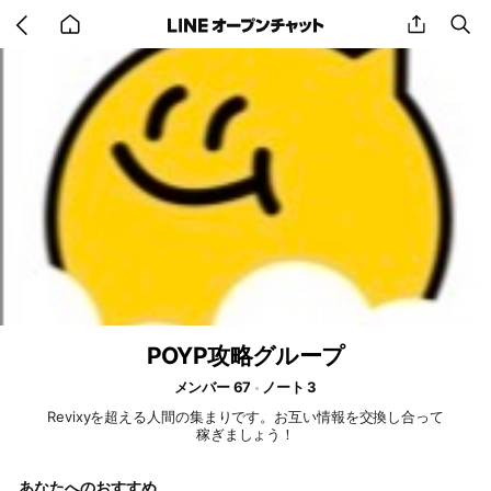
Go
share
se
back
to
home
POYP攻略グループ
メンバー 67
ノート 3
Revixyを超える人間の集まりです。お互い情報を交換し合って
稼ぎましょう！
あなたへのおすすめ