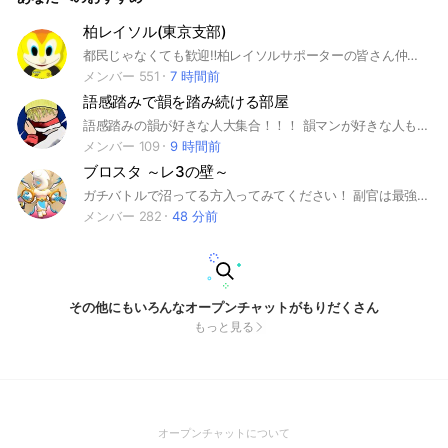
柏レイソル(東京支部)
都民じゃなくても歓迎‼️柏レイソルサポーターの皆さん仲良く楽しくチャットでお話しましょう🌞 【注意】 他クラブのサポーターさんの参加はトラブル防止の為ご遠慮頂いています。
メンバー 551
7 時間前
語感踏みで韻を踏み続ける部屋
語感踏みの韻が好きな人大集合！！！ 韻マンが好きな人も大歓迎です！！！ レベルの高い韻を踏み合う部屋です😊 ※韻を踏んで欲しい単語を言ったら勝手に誰かが繋げてくれるので是非とも入ってみて下さい ※造語禁止！存在する単語だけで踏んでください！ ※見る専OK👍 #韻 #韻マン #ミメイ #バチスタ #R指定 #晋平太 #FORK #Authority #ラップ #rap #語感踏み #ヒップホップ #HIPHOP #レゲエ #Reggae #ライム #rhyme #ライミング #rhyming #サイファー #韻踏み #押韻 #MCバトル #ネトラ #ネットライム #ネットラップ #文面ラップ
メンバー 109
9 時間前
ブロスタ ～レ3の壁～
ガチバトルで沼ってる方入ってみてください！ 副官は最強なのでキャリーしてもらえます！色んなランク帯の人が仲良くやってるので参加してみてください！ 誰でも気軽に発言してくださいね😊 #ブロスタ #ブロスタガチバトル #ブロスタ募集#ブロスタクラブ
メンバー 282
48 分前
その他にもいろんなオープンチャットがもりだくさん
もっと見る
(Open
オープンチャットについて