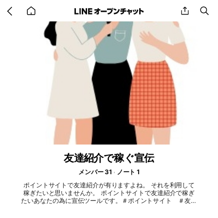
Go
share
se
back
to
home
友達紹介で稼ぐ宣伝
メンバー 31
ノート 1
ポイントサイトで友達紹介が有りますよね。 それを利用して
稼ぎたいと思いませんか。 ポイントサイトで友達紹介で稼ぎ
たいあなたの為に宣伝ツールです。＃ポイントサイト ＃友達
紹介 ＃宣伝 ＃お小遣い稼ぎ ＃副業