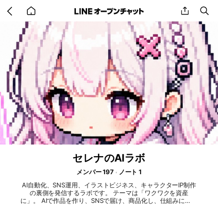
Go
share
se
back
to
home
セレナのAIラボ
メンバー 197
ノート 1
AI自動化、SNS運用、イラストビジネス、キャラクターIP制作
の裏側を発信するラボです。 テーマは「ワクワクを資産
に」。 AIで作品を作り、SNSで届け、商品化し、仕組みにする
過程を共有します。 CHROME EDENの制作ログも公開予定で
す。 見るだけ参加も歓迎です。