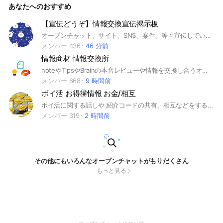
あなたへのおすすめ
【宣伝どうぞ】情報交換宣伝掲示板
オープンチャット、サイト、SNS、案件、等々宣伝していってください 宣伝なしの情報共有も歓迎です 投稿いただきましたら、同じ内容の宣伝紹介の場合次の書き込みまで1,2時間はあけていただきたいです ノートをご一読ください
メンバー 436
46 分前
情報商材 情報交換所
noteやTipsやBrainの本音レビューや情報を交換し合うオープンチャットです。内容をネタバレする等の販売者さんの迷惑になる行為は禁止です。#Tips #Brain #note
メンバー 668
9 時間前
ポイ活 お得🉐情報 お金/相互
ポイ活に関する話しや 紹介コードの共有、相互などをする場所です。 自分が登録してほしいサイトがあるよって方は是非参加してみてね！ みんながお得になるような情報発信も定期的に発信しています(*^^*) 入ったらまずノートを見て頂けるとありがたいです🙇‍♀️ オプの宣伝、個人のSNSへの誘導は禁止です。 その他、管理人が不適切だと判断した投稿は削除する場合があります。 #お金 #金欠 #ポイ活 #ポイント #相互 #お得 #口座開設 #オリパ #TiktokLite #Tiktok Lite #Tiktokライト #モッピー #ハピタス #Temu #SHEIN #PayPay #紹介コード #招待コード
メンバー 319
2 時間前
その他にもいろんなオープンチャットがもりだくさん
もっと見る