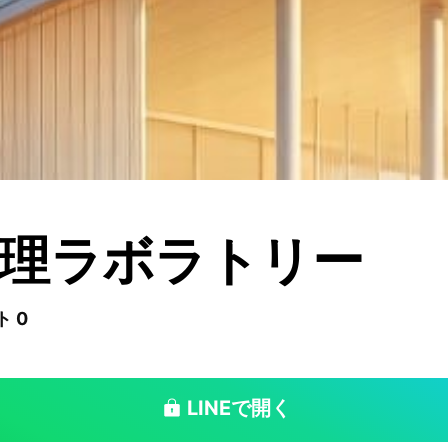
理ラボラトリー
 0
LINEで開く