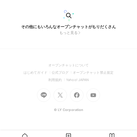
その他にもいろんなオープンチャットがもりだくさん
もっと見る
(Open
オープンチャットについて
in
(Open
(Open
(Open
はじめてガイド
公式ブログ
オープンチャット禁止規定
a
in
in
in
(Open
(Open
利用規約
Yahoo! JAPAN
new
a
a
a
in
in
window)
Go
new
Go
new
Go
Go
new
a
a
to
window)
to
window)
to
to
window)
new
new
Line
X
Facebook
Youtube
window)
window)
(Open
(Open
(Open
(Open
© LY Corporation
in
in
in
in
a
a
a
a
new
new
new
new
window)
window)
window)
window)