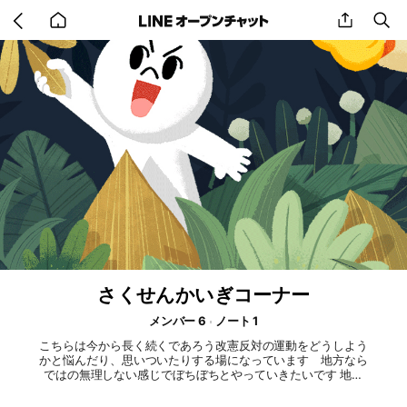
Go
share
se
back
to
home
さくせんかいぎコーナー
メンバー 6
ノート 1
こちらは今から長く続くであろう改憲反対の運動をどうしよう
かと悩んだり、思いついたりする場になっています 地方なら
ではの無理しない感じでぼちぼちとやっていきたいです 地方
選挙も来年始まるので、そのあたりも考えたいかもしれない