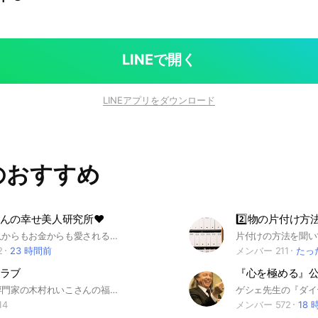
LINEで開く
LINEアプリをダウンロード
のおすすめ
ゃんの幸せ美人研究所❤️
〜天からも人からもお金からも愛される幸せ美人目指す〜
片付けの方法を聞い
2
23 時間前
メンバー 211
たっ
ラブ
開運福顔の専門家の木村れいこさんの福顔になる秘訣がわかるオープンチャットです
14
メンバー 572
18