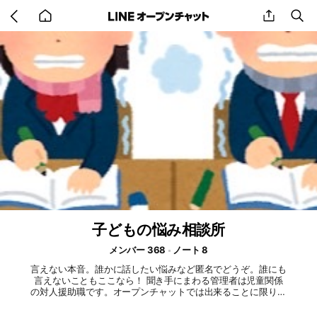
Go
share
se
back
to
home
子どもの悩み相談所
メンバー 368
ノート 8
言えない本音。誰かに話したい悩みなど匿名でどうぞ。誰にも
言えないこともここなら！ 聞き手にまわる管理者は児童関係
の対人援助職です。オープンチャットでは出来ることに限りは
あります。しかし匿名だからこそ逆に出来ることがあるのでは
ないかと設立を思い立ちました。 現在では小中高生年代の学