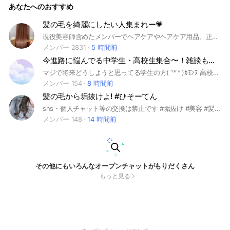
あなたへのおすすめ
生、子どもが悩みを打ち明け、そして同年代が答えるという形
が多くなり、この年代の悩み相談部屋としては最大規模となっ
ています。 人間関係の悩み、対人関係の悩み、人付き合いの
髪の毛を綺麗にしたい人集まれー💗
悩み、人間不信、人見知り、不登校、差別、いじめ、親子関
現役美容師含めたメンバーでヘアケアやヘアケア用品、正しい毛髪知識や、知って得する豆知識、ヘアスタイルのご相談や口コミなど共有できる環境です！
係、友達関係、恋愛、勉強、部活、サークルなどなど。 スト
レス、不安を抱えている方はどうぞ発言ください。このオプチ
メンバー 2831
5 時間前
ャでお話ください。メンタル 辛い方。限界の方。ここは悩み
今進路に悩んでる中学生・高校生集合〜！雑談もOK( ᐛ👍)
事を相談する部屋です。参加は学生さん、大人でも構いません
がメインは学生年代の相談です。辛いことを分かち合いましょ
マジで将来どうしようと思ってる学生の方( ˙꒳​˙ᐢ )ｶﾓﾝﾇ 高校大学や進路選択、就職などの話をたくさんできたらなーと思ってます！一緒に悩んで少しずつ乗り越えていきましょう 雑談もして楽しみましょ〜 今から学力を上げたい方もぜひぜひ！ ※入ったらまず自己紹介をしてくれると嬉しいです、管理人が泣いて喜びます ※管理人は現在大学1年生です、予めご了承ください((*_ _) ※あと管理人はゴリゴリ文系です＼_(・ω・`)ココ大事 ~ここがあなたにとって最高の居場所になりますように~ #進路#学生#中学生#高校生#中学校#高校#高校1年生#高校2年生#高校3年生#高校一年生#高校二年生#高校三年生#受験期#勉強#模試#受験生#受験#高校#高校受験#大学#悩み#将来#志望大学#夢#学部#学科#雑談#質問#質問部屋#希望#文理選択#文系#理系#共通テスト#志望学部#二次試験#推薦#オープンキャンパス#OC#全日制#定時制#通信制#志望校#大学受験#目標#一般選抜#選抜#小論文#入試#面接#総合型選抜#成績#不登校#資格#学習#英検#合格#考査#テスト#偏差値#進学校#自称進学校#自称進#私立#国公立#国立#公立#ランク#vlog#短期大学#短大#専門学校#学力#青春#課外#不安#苦労#教科#相談#奨学金#学費#人間関係#検定#就職#高卒#高卒認定試験#面談#仕事#資格#同年代#辛い#病み#努力#モチベ#モチベーション#勉強会#赤点#赤点回避#追試#JK#DK#男子校#女子校#絶望#基礎#覚悟#居場所#参考書#チャート#試験#挫折#判定#テスト勉強#留学#垢抜け#海外#逆転#逆転合格#絶対できる
う。現在の参加者は中高生が多く、一部小学生、そして大人。
メンバー 154
8 時間前
日常生活のことから恋愛まで。新年度、新学期、新生活の不安
髪の毛から垢抜けよ! #ひそーてん
などすっきりしませんか。話を聞いて欲しい方、ストレスフリ
ーに近づきましょう。 新型肺炎コロナ感染拡大で問題も起き
sns・個人チャット等の交換は禁止です #垢抜け #美容 #髪の毛 #髪質 #可愛くなりたい! #緋想天 #ひそーてん #新撰組
てることでしょう。学校閉鎖、学級閉鎖、学年閉鎖。。 学生
メンバー 148
14 時間前
の人生相談、学生の悩み相談、学生の恋愛相談、人生の悩み、
恋の悩み、恋愛の悩み、学校の悩み、家族の悩み、親の悩み、
兄弟の悩み、姉妹の悩み、友達の悩み、学校嫌い、学校が嫌い
自分の居場所、1人で寂しい、1人ぼっち、疲れた、ヤングケア
ラー、心の病、転校、通信制、休校、受験、恋バナ、恋話、恋
愛束縛、恋愛相談、青春、高校、中学校、生徒、精神科、心療
その他にもいろんなオープンチャットがもりだくさん
内科、病気、障害、発達障害、知的障害、障害者、障害児、施
もっと見る
設、児童養護、眠れない、眠れず、ぼっち、愚痴、孤独、不
安、不満、助け、毒親、家庭、親、兄弟、姉妹、保護者、シン
パパ シンママ、貧困、睡眠不足、安眠、睡眠、居場所、カウ
ンセラー、スクールカウンセラー、カウンセリング、心理、発
達、支援、人間関係、保健室 相談室 愚痴 イライラ いら
いら 人生相談 長期休み 夏休み 失恋 質問 相談 10
代 同世代 ネッ友悩み インターネット トラブル 友達