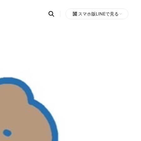
Search
スマホ版LINEで見る
OpenChats
Open
or
search
messages
area