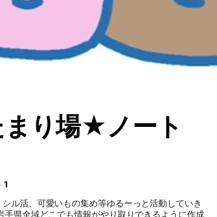
たまり場★ノート
★
 1
・シル活、可愛いもの集め等ゆるーっと活動していき