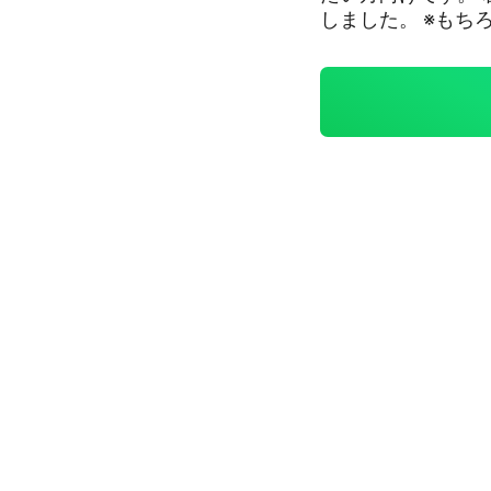
しました。 ※もちろん雑談もありですが、スレッド内で行うようにして
ください。 基本的に管理人はよっぽどの事がない限り指摘はしません。
厳重注意や一発退