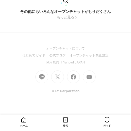
その他にもいろんなオープンチャットがもりだくさん
もっと見る
(Open
オープンチャットについて
in
(Open
(Open
(Open
はじめてガイド
公式ブログ
オープンチャット禁止規定
a
in
in
in
(Open
(Open
利用規約
Yahoo! JAPAN
new
a
a
a
in
in
window)
Go
new
Go
new
Go
Go
new
a
a
to
window)
to
window)
to
to
window)
new
new
Line
X
Facebook
Youtube
window)
window)
(Open
(Open
(Open
(Open
© LY Corporation
in
in
in
in
a
a
a
a
new
new
new
new
window)
window)
window)
window)
ホーム
検索
ガイド