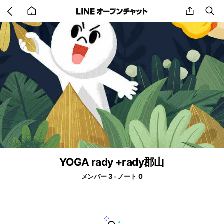
Go
share
se
back
to
home
YOGA rady +rady郡山
メンバー 3
ノート 0