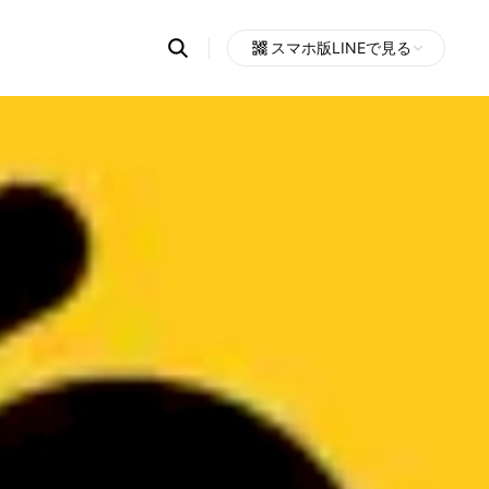
Search
スマホ版LINEで見る
OpenChats
Open
or
search
messages
area