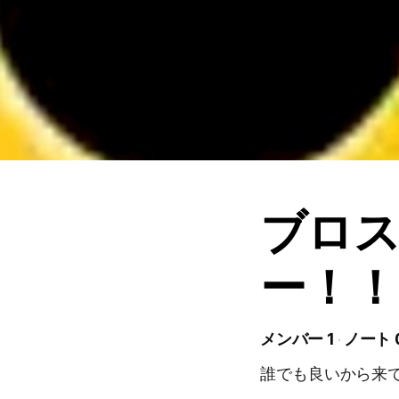
ブロ
ー！！
メンバー 1
ノート 
誰でも良いから来