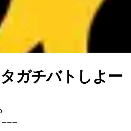
スタガチバトしよー
0
てーーー